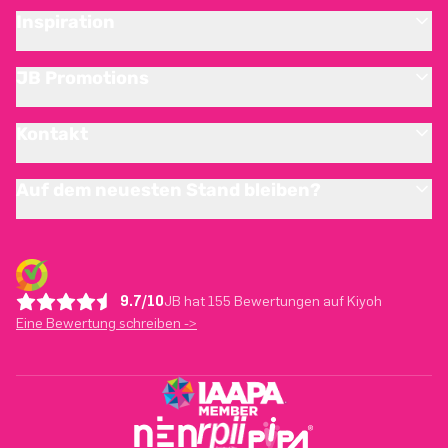
Inspiration
JB Promotions
Kontakt
Auf dem neuesten Stand bleiben?
9.7/10
JB hat 155 Bewertungen auf Kiyoh
Eine Bewertung schreiben ->