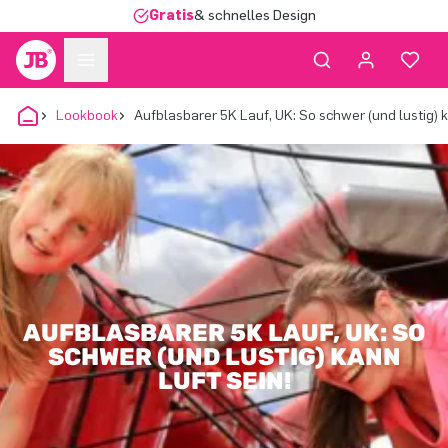
Gratis
& schnelles Design
Lookbook
Aufblasbarer 5K Lauf, UK: So schwer (und lustig) k
AUFBLASBARER 5K LAUF, UK: SO
SCHWER (UND LUSTIG) KANN
LUFT SEIN!