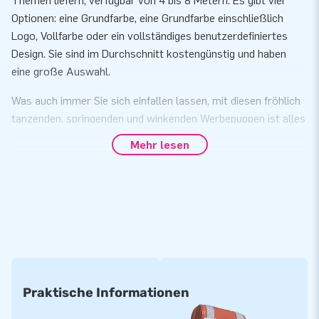
Themen liefern, verfügbar von 4 bis 8 Metern. Es gibt vier
Optionen: eine Grundfarbe, eine Grundfarbe einschließlich
Logo, Vollfarbe oder ein vollständiges benutzerdefiniertes
Design. Sie sind im Durchschnitt kostengünstig und haben
eine große Auswahl.
Was auch immer Sie sich einfallen lassen, mit diesen fröhlich
tanzenden, springenden und winkenden Werbepuppen ist alles
möglich.
Mehr lesen
Wünschen Sie weitere Informationen zum personalisierten
Skytube? Dann kontaktieren Sie uns.
Praktische Informationen