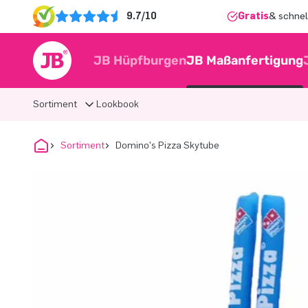
9.7/10
Gratis
& schnel
JB Hüpfburgen
JB Maßanfertigung
Sortiment
Lookbook
Sortiment
Domino's Pizza Skytube