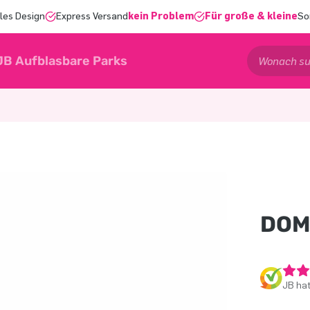
les Design
Express Versand
kein Problem
Für große & kleine
So
JB Aufblasbare Parks
DOM
JB ha