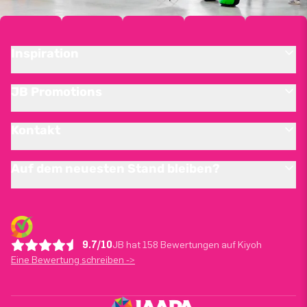
Inspiration
JB Promotions
Kontakt
Auf dem neuesten Stand bleiben?
9.7/10
JB hat 158 Bewertungen auf Kiyoh
Eine Bewertung schreiben ->