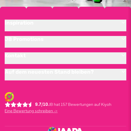
Inspiration
JB Promotions
Kontakt
Auf dem neuesten Stand bleiben?
9.7/10
JB hat 157 Bewertungen auf Kiyoh
Eine Bewertung schreiben ->