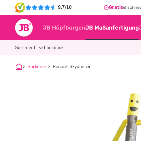
9.7/10
Gratis
& schnel
JB Hüpfburgen
JB Maßanfertigung
Sortiment
Lookbook
Sortiment
Renault Skydancer