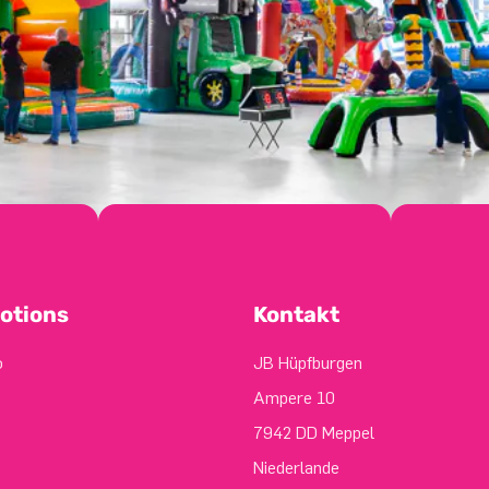
otions
Kontakt
o
JB Hüpfburgen
Ampere 10
7942 DD Meppel
Niederlande