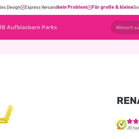
les Design
Express Versand
kein Problem
Für große & kleine
So
JB Aufblasbare Parks
REN
JB ha