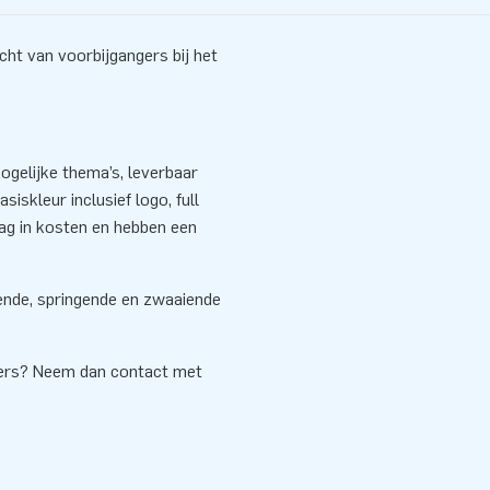
ht van voorbijgangers bij het
gelijke thema’s, leverbaar
siskleur inclusief logo, full
aag in kosten en hebben een
sende, springende en zwaaiende
cers? Neem dan contact met