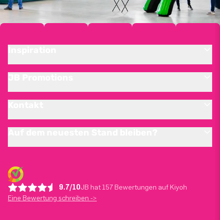
Inspiration
JB Promotions
Kontakt
Auf dem neuesten Stand bleiben?
9.7/10
JB hat 157 Bewertungen auf Kiyoh
Eine Bewertung schreiben ->