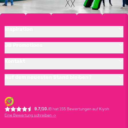
Inspiration
JB Promotions
Kontakt
Auf dem neuesten Stand bleiben?
9.7/10
JB hat 155 Bewertungen auf Kiyoh
Eine Bewertung schreiben ->