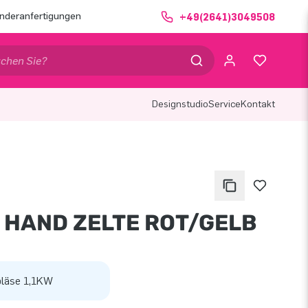
nderanfertigungen
+49(2641)3049508
Designstudio
Service
Kontakt
 HAND ZELTE ROT/GELB
läse 1,1KW