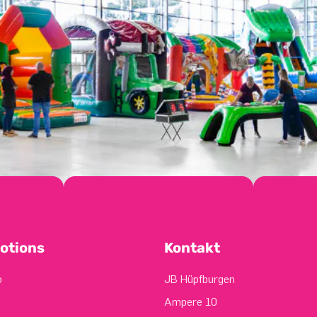
otions
Kontakt
o
JB Hüpfburgen
Ampere 10