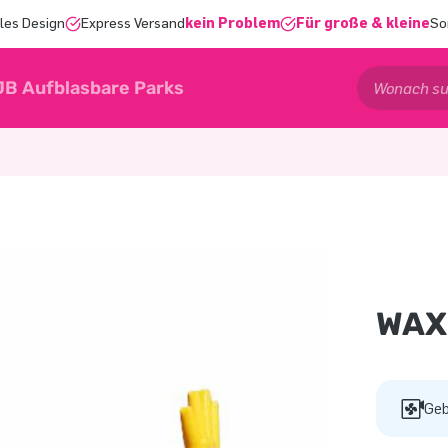
les Design
Express Versand
kein Problem
Für große & kleine
So
JB Aufblasbare Parks
WAX
Geb