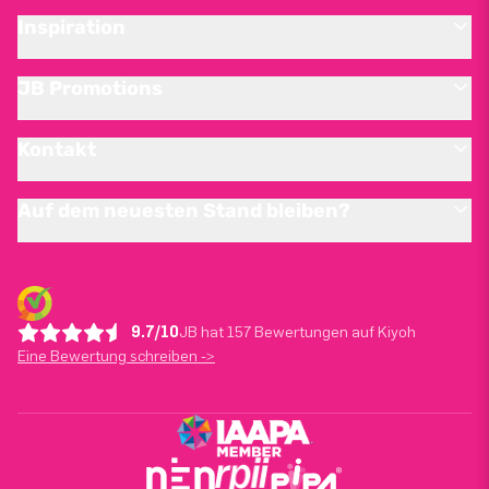
Inspiration
JB Promotions
Kontakt
Auf dem neuesten Stand bleiben?
9.7/10
JB hat 157 Bewertungen auf Kiyoh
Eine Bewertung schreiben ->