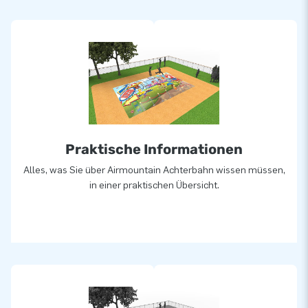
Alle aufblasbaren Sprungberge werden aus hochwertigen
Materialien gefertigt. Sie werden standardmäßig mit den
richtigen Zertifizierungen und Handbüchern für den
professionellen öffentlichen Gebrauch geliefert.
Standard-Airmountains können in ca. 2 - 4 Wochen geliefert
werden.
Praktische Informationen
Alles, was Sie über Airmountain Achterbahn wissen müssen,
Poersonalisiert
in einer praktischen Übersicht.
Möchten Sie lieber einen Airmountain in Ihren eigenen Farben
oder mit Ihrem Logo? Dann kontaktieren Sie uns und lassen
Sie sich von unserem hauseigenen Designteam unverbindlich
ein Design entwerfen!