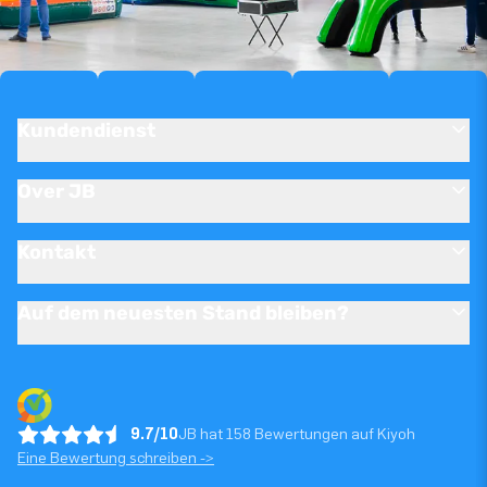
Kundendienst
Over JB
Kontakt
Auf dem neuesten Stand bleiben?
9.7/10
JB hat 158 Bewertungen auf Kiyoh
Eine Bewertung schreiben ->