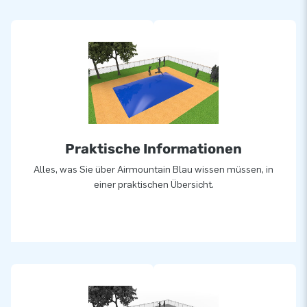
Alle aufblasbaren Sprungberge werden aus hochwertigen
Materialien gefertigt. Sie werden standardmäßig mit den
richtigen Zertifizierungen und Handbüchern für den
professionellen öffentlichen Gebrauch geliefert.
Standard-Airmountains können in ca. 2 - 4 Wochen geliefert
werden.
Praktische Informationen
Alles, was Sie über Airmountain Blau wissen müssen, in
Poersonalisiert
einer praktischen Übersicht.
Möchten Sie lieber einen Airmountain in Ihren eigenen Farben
oder mit Ihrem Logo? Dann kontaktieren Sie uns und lassen
Sie sich von unserem hauseigenen Designteam unverbindlich
ein Design entwerfen!