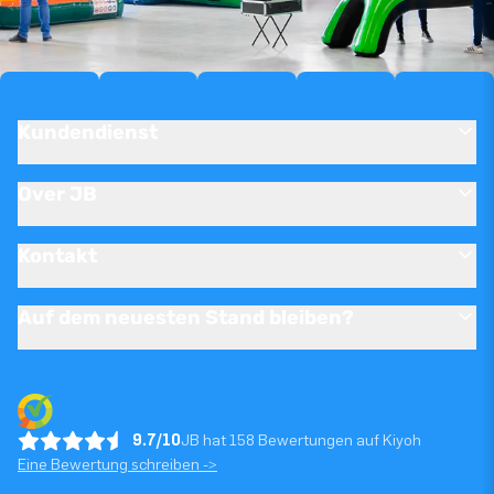
Kundendienst
Over JB
Kontakt
Auf dem neuesten Stand bleiben?
9.7/10
JB hat 158 Bewertungen auf Kiyoh
Eine Bewertung schreiben ->