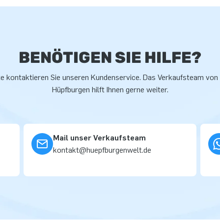
en oder mit Ihrem Logo? Dann
seigenen Designteam
BENÖTIGEN SIE HILFE?
ür JB
te kontaktieren Sie unseren Kundenservice. Das Verkaufsteam von
Hüpfburgen hilft Ihnen gerne weiter.
 hüpfen. Oft wörtlich. Unser
efert einzigartige aufblasbare
en professionellen Service und
Mail unser Verkaufsteam
kontakt@huepfburgenwelt.de