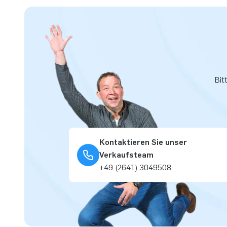
Möchten Sie lieber einen Airmountain in Ihren eigenen Farb
kontaktieren Sie uns und lassen Sie sich von unserem hau
unverbindlich ein Design entwerfen!
Mehr als 15.000 Kunden entschieden sich auch f
Bit
JB lässt Menschen weltweit seit über 15 Jahren vor Freude
Team aus Designern, Entwicklern und Logistikmitarbeitern li
Attraktionen im großen Stil! Kunden können sich auf unser
unsere Lieferung verlassen.
Kontaktieren Sie unser
Verkaufsteam
+49 (2641) 3049508