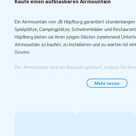
Kaufe einen aufblasbaren Airmountain
Ein Airmountain von JB Hüpfburg garantiert stundenlange
Spielplätze, Campingplätze, Schwimmbäder und Restaurant
Hüpfberg bieten sie ihren jungen Gästen zunehmend Unterhal
Airmountain zu kaufen, zu installieren und zu warten ist ein
Gewinn.
Der Airmountain wird als Bausatz geliefert, sodass Sie Ihr
selbst installieren können. Wenn Sie dies lieber auslagern 
Aufpreis einen Installationsservice an. Ihr Hüpfberg wird in
Mehr lesen
installiert.
Dieses Airmountain Green ist standardmäßig in folgenden G
(Preis pro m²)
• 6 x 4 m • 8 x 4 m • 10 x 5 m • 8 m Run