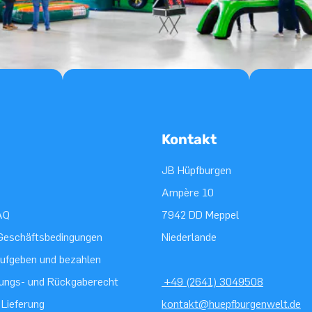
Kontakt
JB Hüpfburgen
Ampère 10
AQ
7942 DD Meppel
Geschäftsbedingungen
Niederlande
aufgeben und bezahlen
ungs- und Rückgaberecht
+49 (2641) 3049508
 Lieferung
kontakt@huepfburgenwelt.de