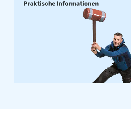
Praktische Informationen
• 6 x 5 m • 8 x 5 m • 10 x 8 m
• 6 x 6 m • 8 x 6 m • 10 x 12 m
• 6 x 8 m • 8 x 8 m • 12 x 15 m
• 6 x 12 m • 8 x 12 m • 14 x 20 m
Alle aufblasbaren Sprungberge werden aus hochwertigen Mat
standardmäßig mit den richtigen Zertifizierungen und Hand
öffentlichen Gebrauch geliefert.
Standard-Airmountains können in ca. 2 - 4 Wochen geliefer
Poersonalisiert