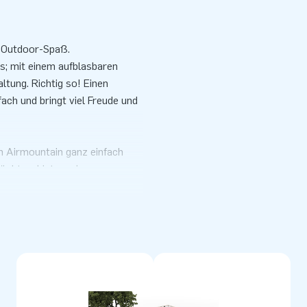
n Outdoor-Spaß.
s; mit einem aufblasbaren
tung. Richtig so! Einen
fach und bringt viel Freude und
en Airmountain ganz einfach
möchten, bieten wir gegen
nerhalb von ca. 1 - 2 Werktagen
rößen erhältlich:
de