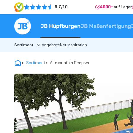
9.7/10
4000+
auf Lager
JB Hüpfburgen
JB Maßanfertigung
Sortiment
Angebote
Neu
Inspiration
Sortiment
Airmountain Deepsea