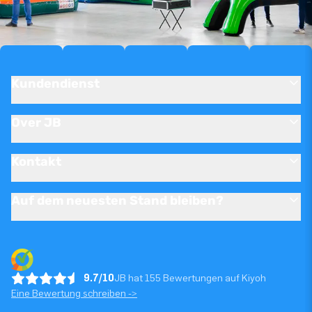
Kundendienst
Over JB
Kontakt
Auf dem neuesten Stand bleiben?
9.7/10
JB hat 155 Bewertungen auf Kiyoh
Eine Bewertung schreiben ->