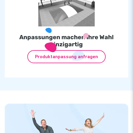
Anpassungen machen Ihre Wahl
einzigartig
Produktanpassung anfragen