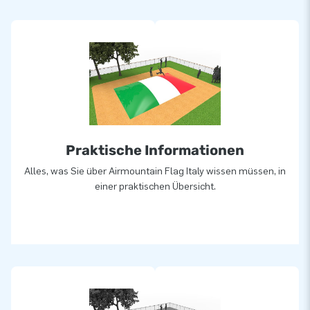
geleverd worden.
Op maat gemaakt
Wil je liever een airmountain in eigen kleuren of logo? Neem
dan contact op en laat ons in-house ontwerpteam er
vrijblijvend een voor jou ontwerpen!
Meer dan 15.000 klanten kozen ook voor JB
Praktische Informationen
JB laat al meer dan 15 jaar mensen wereldwijd een gat in de
lucht springen. Vaak letterlijk. Ons team van designers,
Alles, was Sie über Airmountain Flag Italy wissen müssen, in
ontwikkelaars en logistiek medewerkers leveren unieke
einer praktischen Übersicht.
opblaasattracties op grootse wijze! Klanten zijn verzekerd
van onze professionele service en levering.