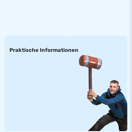
dag ingegraven.
Deze Airmountain Flag Italy is standaard verkrijgbaar in de
volgende maten:
(prijs per m²)
• 6 x 4 m • 8 x 4 m • 10 x 5 m • 8 m rond
• 6 x 5 m • 8 x 5 m • 10 x 8 m
Praktische Informationen
• 6 x 6 m • 8 x 6 m • 10 x 12 m
• 6 x 8 m • 8 x 8 m • 12 x 15 m
• 6 x 12 m • 8 x 12 m • 14 x 20 m
Alle opblaasbare springbergen zijn gemaakt van materialen
met een hoge kwaliteit. Ze zijn standaard voorzien van de
juiste certificatie en handleidingen voor professioneel
openbaar gebruikt.
Standaard airmountains kunnen in ongeveer twee weken