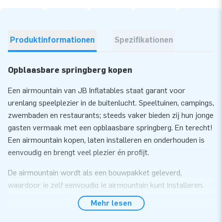
Produktinformationen
Spezifikationen
Opblaasbare springberg kopen
Een airmountain van JB Inflatables staat garant voor
urenlang speelplezier in de buitenlucht. Speeltuinen, campings,
zwembaden en restaurants; steeds vaker bieden zij hun jonge
gasten vermaak met een opblaasbare springberg. En terecht!
Een airmountain kopen, laten installeren en onderhouden is
eenvoudig en brengt veel plezier én profijt.
De airmountain wordt als een bouwpakket geleverd,
waardoor je zelf eenvoudig je airmountain kunt installeren.
Wil je dit liever uitbesteden kunnen wij voor een meerprijs
Mehr lesen
een installatie service bieden. Je springberg wordt dan in 1