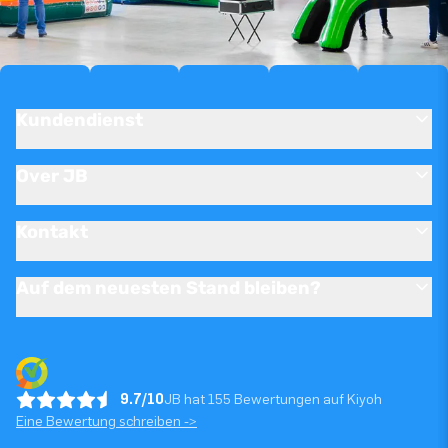
Kundendienst
Over JB
Kontakt
Auf dem neuesten Stand bleiben?
9.7/10
JB hat 155 Bewertungen auf Kiyoh
Eine Bewertung schreiben ->