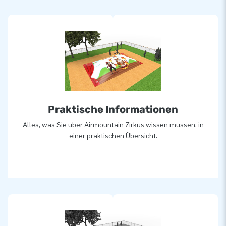
Alle aufblasbaren Sprungberge werden aus hochwertigen
Materialien gefertigt. Sie werden standardmäßig mit den
richtigen Zertifizierungen und Handbüchern für den
professionellen öffentlichen Gebrauch geliefert.
Standard-Airmountains können in ca. 2 - 4 Wochen geliefert
werden.
Praktische Informationen
Alles, was Sie über Airmountain Zirkus wissen müssen, in
Poersonalisiert
einer praktischen Übersicht.
Möchten Sie lieber einen Airmountain in Ihren eigenen Farben
oder mit Ihrem Logo? Dann kontaktieren Sie uns und lassen
Sie sich von unserem hauseigenen Designteam unverbindlich
ein Design entwerfen!