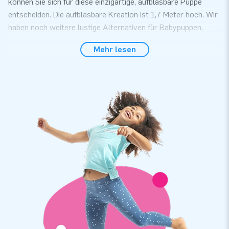
können Sie sich für diese einzigartige, aufblasbare Puppe
entscheiden. Die aufblasbare Kreation ist 1,7 Meter hoch. Wir
haben noch weitere lustige Alternativen für Babypuppen,
welche Sie in unserem Sortiment finden.
Mehr lesen
Ihr Kunde muss sich keine Sorgen machen:
Innerhalb von 5 Minuten aufgebaut
Innerhalb von nur 5 Minuten steht diese komplette Attraktion
im Garten oder auf der Hauseinfahrt der jungen Eltern. Sie
erhalten folgendes mit der Lieferung: Gebrauchsanleitung
zum aufzubauen, Transportsack und Verankerungsmaterial.
Auch alleine ist der Aufbau kein Problem! Auch das Gewicht
ist nicht schwer: Auto, Storch und Baby wiegen zusammen
keine 10 Kilo.
Topqualität und 5 Jahre Garantie