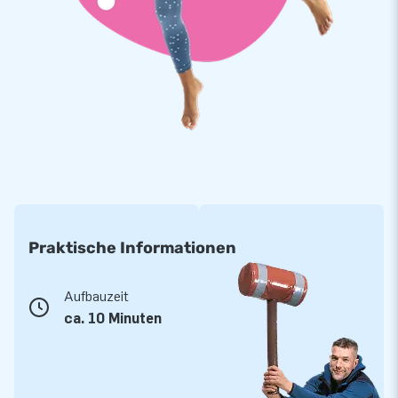
JB liefert nur Topprodukte. Puppen, welche aus
hochwertigem PVC und an mehreren Punkte verstärkt sind.
Sie sind langlebig und einfach sauber zu halten. Weiters liefern
wir Baby und Storch mit 5 Jahren Garantie. So haben Sie die
Sicherheit eines gutes Produktes. Kaufen Sie diese Attraktion
und ermöglichen Sie Ihrem Kunden den Tag seines Lebens.
Mehr als 15.000 Kunden haben bereits für JB
gewählt. Sie auch?
JB lässt sei mehr als 15 Jahren Menschen weltweit vor
Praktische Informationen
Freude in die Luft springen - wortwörtlich. Unsere Designer,
Entwickler und Logistik Mitarbeiter, liefern einzigartige
Produkte. So haben Sie als Kunden immer die Sicherheit von
Aufbauzeit
einem professionellem Service und Lieferung. Darum werden
ca. 10 Minuten
wir auch „creators of greatness“ genannt.