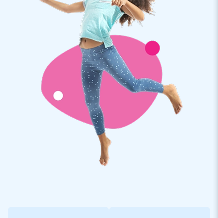
Hindernissen sind sehr beliebt
Aufblasbare Hüpfburg mit Rutsche und Hindernissen bieten
alles, was Kinder lieben: von einer aufblasbaren Rutsche bis
zu Hindernissen und viel Platz zum Springen und Spielen. Und
sie sind in vielen fröhlichen Themen erhältlich, wie dieses
Enten-Hüpfburg. Entdecken Sie alle aufblasbaren Rutschen
auf der Website von JB Hüpfburgen und holen Sie sich einen
solchen coolen Publikumsmagneten nach Hause!
JB Hüpfburgen: führender Lieferant von
aufblasbaren Objekten
JB Hüpfburgen ist im Laufe der Jahre zu einem führenden
Anbieter von Hüpfburgen gewachsen. JB Hüpfburgen
entwickelt, produziert und verkauft verschiedene aufblasbare
Objekte, wie aufblasbare Rutschen in vielen Größen und
Formen. Aber auch andere Springkussens, Hindernisparcours,
interaktive Spiele, Lufttänzer und Werbeobjekte. Wir haben