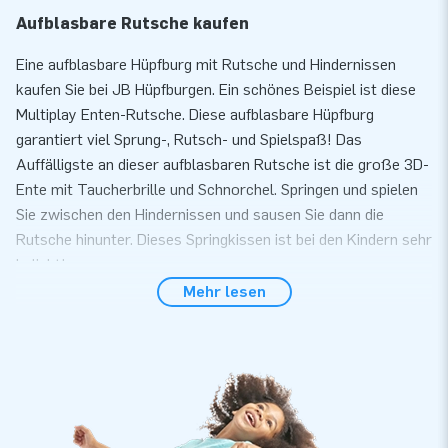
Aufblasbare Rutsche kaufen
Eine aufblasbare Hüpfburg mit Rutsche und Hindernissen
kaufen Sie bei JB Hüpfburgen. Ein schönes Beispiel ist diese
Multiplay Enten-Rutsche. Diese aufblasbare Hüpfburg
garantiert viel Sprung-, Rutsch- und Spielspaß! Das
Auffälligste an dieser aufblasbaren Rutsche ist die große 3D-
Ente mit Taucherbrille und Schnorchel. Springen und spielen
Sie zwischen den Hindernissen und sausen Sie dann die
Rutsche hinunter. Dieses Springkissen ist bei den Kindern sehr
beliebt!
Mehr lesen
Die Multiplay Super Badeenten Hüpfburg verfügt über einen
Multiplay Bereich. Sie können alternativ aber auch ein
Planschbecken anstelle der Mutliplay Hüpfburg anschließen.
Das Planschbecken (Artikelnummer 02.999.050.020) kann
für 699 € zusätzlich erworben werden.
Aufblasbare Hüpfburg mit Rutsche und