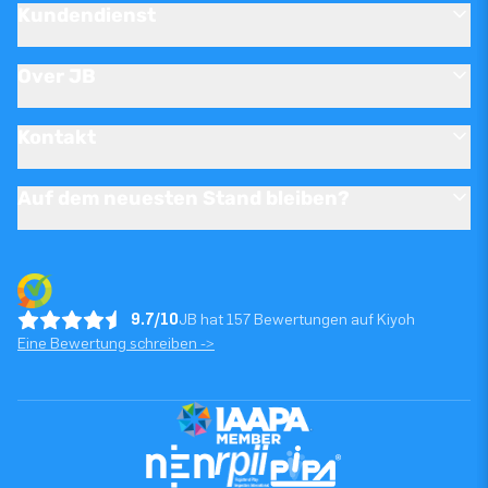
Kundendienst
Over JB
Kontakt
Auf dem neuesten Stand bleiben?
9.7/10
JB hat 157 Bewertungen auf Kiyoh
Eine Bewertung schreiben ->