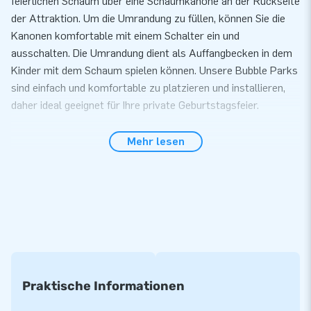
feierlichen Schaum über eine Schaumkanone an der Rückseite
der Attraktion. Um die Umrandung zu füllen, können Sie die
Kanonen komfortable mit einem Schalter ein und
ausschalten. Die Umrandung dient als Auffangbecken in dem
Kinder mit dem Schaum spielen können. Unsere Bubble Parks
sind einfach und komfortable zu platzieren und installieren,
daher ideal geeignet für Ihre private Geburtstagsfeier.
JB Bubble Flüssigkeit
Mehr lesen
Die JB Bubbles Produkte haben neben Luft natürlich auch
Schaum nötig. Wir liefern das in Form von Schaumflüssigkeit,
dem JB Bubble Flüssigkeit. Ein Sack Bubble Flüssigkeit ist
abgemessen für die mitgelieferte JB Bubble Maschine, eine
Tonne mit 70 Liter. Diese wird einfach mit Wasser gefüllt, ein
Säcken JB Bubble Flüssigkeit hinzufügen, kurz umrühren,
Deckel zu und die Schaumparty kann beginnen.
Praktische Informationen
Die Spieldauer beträgt ca. 30-60 Minuten pro Bubble