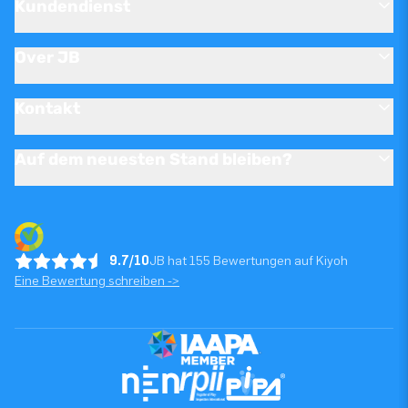
Kundendienst
Over JB
Kontakt
Auf dem neuesten Stand bleiben?
9.7/10
JB hat 155 Bewertungen auf Kiyoh
Eine Bewertung schreiben ->