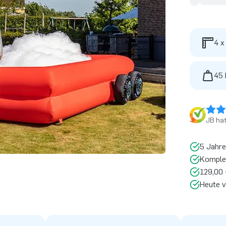
4 x
45 
JB ha
5 Jahre
Komplet
129,00 
Heute v