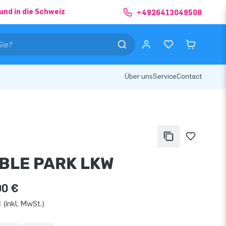
und in die Schweiz
+4926413049508
Über uns
Service
Contact
BLE PARK LKW
00 €
 (inkl. MwSt.)