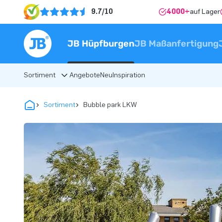
9.7/10
4000+
auf Lager
JB Hüpfburgen
JB Maßanfertigung
Sortiment
Angebote
Neu
Inspiration
Sortiment
Bubble park LKW