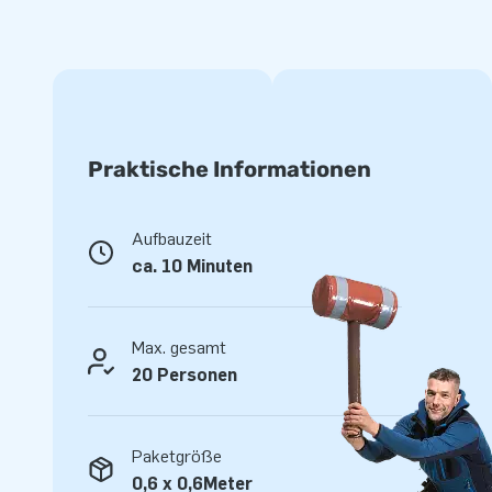
einfach mit Wasser gefüllt, ein Säcken JB Bubble Flüssigkei
Deckel zu und die Schaumparty kann beginnen.
Die Spieldauer beträgt ca. 30-60 Minuten pro Bubble Maschi
kann sie jederzeit wieder befüllt werden. So haben Sie unen
Praktische Informationen
Aufbauzeit
ca. 10 Minuten
Max. gesamt
20 Personen
Paketgröße
0,6 x 0,6Meter