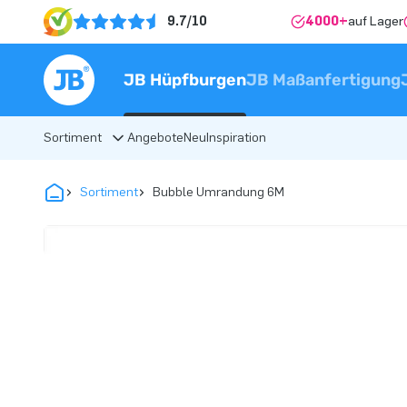
9.7/10
4000+
auf Lager
JB Hüpfburgen
JB Maßanfertigung
Sortiment
Angebote
Neu
Inspiration
Sortiment
Bubble Umrandung 6M