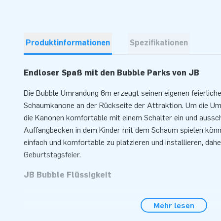
Produktinformationen
Spezifikationen
Endloser Spaß mit den Bubble Parks von JB
Die Bubble Umrandung 6m erzeugt seinen eigenen feierlich
Schaumkanone an der Rückseite der Attraktion. Um die Umr
die Kanonen komfortable mit einem Schalter ein und aussch
Auffangbecken in dem Kinder mit dem Schaum spielen könn
einfach und komfortable zu platzieren und installieren, daher
Geburtstagsfeier.
JB Bubble Flüssigkeit
Die JB Bubbles Produkte haben neben Luft natürlich auch Sc
Mehr lesen
Form von Schaumflüssigkeit, dem JB Bubble Flüssigkeit. Ein
abgemessen für die mitgelieferte JB Bubble Maschine, eine 