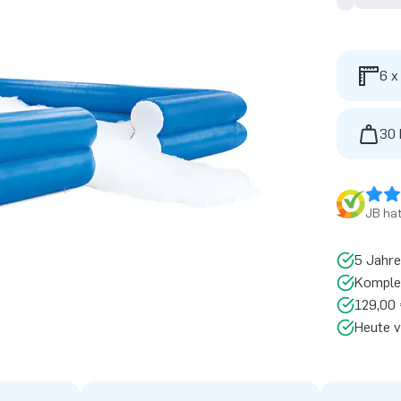
6 x
30 
JB ha
5 Jahre
Komplet
129,00 
Heute v