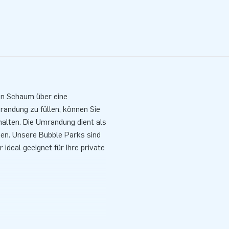
en Schaum über eine
andung zu füllen, können Sie
alten. Die Umrandung dient als
en. Unsere Bubble Parks sind
 ideal geeignet für Ihre private
haum nötig. Wir liefern das in
 Sack Bubble Flüssigkeit ist
Tonne mit 70 Liter. Diese wird