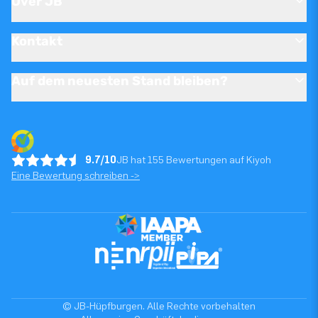
Over JB
Kontakt
Auf dem neuesten Stand bleiben?
9.7/10
JB hat 155 Bewertungen auf Kiyoh
Eine Bewertung schreiben ->
© JB-Hüpfburgen. Alle Rechte vorbehalten