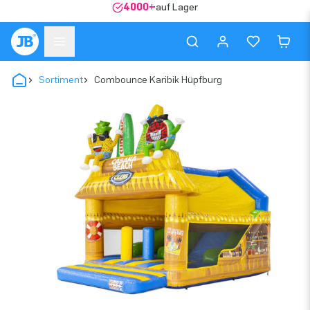
4000+
auf Lager
Sortiment
Combounce Karibik Hüpfburg