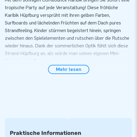
tropische Party auf jede Veranstaltung! Diese fröhliche
Karibik Hüpfburg versprüht mit ihren gelben Farben,
Surfboards und lächelnden Früchten auf dem Dach pures
Strandfeeling. Kinder stürmen begeistert hinein, springen
zwischen den Spielelementen und rutschen über die Rutsche
wieder hinaus. Dank der sommerlichen Optik fühlt sich diese
Strand-Hüpfburg an, als würde man seinen eigenen Mini-
Urlaubsort aufbauen.
Mehr lesen
Komplett und besonders benutzerfreundlich
Diese Hüpfburg mit Rutsche kombiniert kompakte
Abmessungen mit überraschend viel Spielspaß. Die
Hindernisse im Inneren sorgen für zusätzliche Action,
während die Rutsche bei jedem Kind ein garantierter Hit ist.
Einfach aufzubauen, schnell zusammenzurollen und geliefert
mit allen notwendigen Materialien wie Gebläse, Heringen und
Anleitung. So ist Ihre tropische Attraktion innerhalb weniger
Praktische Informationen