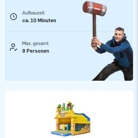
Minuten einsatzbereit.
Aufbauzeit
JB Service, auf den Sie sich verlassen können
ca. 10 Minuten
JB Huepfburgen steht für starke Qualität, schnelle Lieferung
und exzellenten Service. Alle unsere Hüpfburgen werden aus
langlebigen Materialien gefertigt und mit 5 Jahren Garantie
Max. gesamt
sowie umfassendem Inhouse-Support geliefert. Mit dem
9 Personen
Combounce Karibik entscheiden Sie sich nicht nur für einen
fröhlichen Blickfang, sondern auch für Zuverlässigkeit und
jahrelangen Spielspaß.