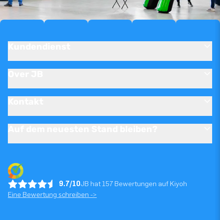
Kundendienst
Over JB
Kontakt
Auf dem neuesten Stand bleiben?
9.7/10
JB hat 157 Bewertungen auf Kiyoh
Eine Bewertung schreiben ->