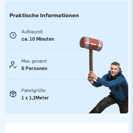
keine schlechte Idee. Denn diese aufblasbare Rutsche mit
Hüpfburg ist die perfekte Attraktion für jedes Event. Eine
Praktische Informationen
Hüpfburg mit Rutschen sorgt für stundenlangen Spaß. Sie
können stundenlang mit Ihren Freunden rutschen, springen
Aufbauzeit
und spielen. Tauchen Sie ein in die lustigen Themen dieser
ca. 10 Minuten
schönen und professionellen Luftkissen. Welches Thema
gefällt Ihnen am besten?
Max. gesamt
Auf der Suche nach einem aufblasbaren Hüpfburg
6 Personen
mit großer Rutsche? Bestellen Sie ein Multi
Rutsche von JB Hüpfburg!
Paketgröße
Der Kauf einer professionellen Hüpfburg mit Rutsche ist bei
1 x 1,2Meter
JB Hüpfburg einfach und schnell erledigt. Wenn Sie Ihre
aufblasbare Multi Rutsche online bestellen möchten, legen
Sie Ihre Lieblings-Multi Rutsche in Ihren Warenkorb und
bezahlen Sie sofort. Innerhalb weniger Tage erhalten Sie Ihre
aufblasbare Multi Rutsche direkt nach Ihnen zu Hause