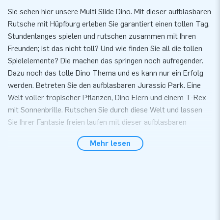
Sie sehen hier unsere Multi Slide Dino. Mit dieser aufblasbaren
Rutsche mit Hüpfburg erleben Sie garantiert einen tollen Tag.
Stundenlanges spielen und rutschen zusammen mit Ihren
Freunden; ist das nicht toll? Und wie finden Sie all die tollen
Spielelemente? Die machen das springen noch aufregender.
Dazu noch das tolle Dino Thema und es kann nur ein Erfolg
werden. Betreten Sie den aufblasbaren Jurassic Park. Eine
Welt voller tropischer Pflanzen, Dino Eiern und einem T-Rex
mit Sonnenbrille. Rutschen Sie durch diese Welt und lassen
Sie Ihrer Fantasie freien laufen mit dieser aufblasbaren
Rutsche mit Hüpfburg. Diese Multi Slide ist ein absoluter
Mehr lesen
Publikumsmagnet und eine Bereicherung für jedes Event.
Seien Sie schnell! Nur solange der Vorrat reicht!
Kaufen Sie eine Multi Slide Hüpfburg für Kinder bei
JB Hüpfburgen
Der Kauf einer aufblasbaren Multi Rutsche bei JB Hüpfburg ist