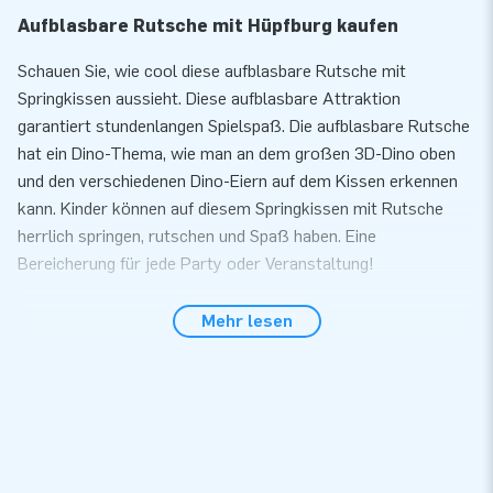
Aufblasbare Rutsche mit Hüpfburg kaufen
Schauen Sie, wie cool diese aufblasbare Rutsche mit
Springkissen aussieht. Diese aufblasbare Attraktion
garantiert stundenlangen Spielspaß. Die aufblasbare Rutsche
hat ein Dino-Thema, wie man an dem großen 3D-Dino oben
und den verschiedenen Dino-Eiern auf dem Kissen erkennen
kann. Kinder können auf diesem Springkissen mit Rutsche
herrlich springen, rutschen und Spaß haben. Eine
Bereicherung für jede Party oder Veranstaltung!
Qualitativ hochwertige aufblasbare Rutsche mit
Mehr lesen
Garantie
Bei JB Hüpfburgen sind Sie genau richtig, wenn Sie auf der
Suche nach einer qualitativ hochwertigen aufblasbaren
Rutsche sind. Außerdem erhalten Sie eine Garantie darauf.
Die aufblasbare Rutsche ist aus robustem, hochwertigem
PVC gefertigt. Das bedeutet, dass sie langlebig ist und leicht