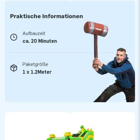
sauber zu halten ist. So können Sie sicher sein, dass Sie
jahrelang Freude an dieser aufblasbaren Attraktion haben
Praktische Informationen
werden.
Aufbauzeit
JB Hüpfburgen hat 3000 aufblasbare Spielgeräte
ca. 20 Minuten
auf Lager
JB Hüpfburgen hat eine riesige Auswahl und mehr als 3000
Hüpfburgen auf Lager. Damit ist JB Hüpfburgen ein führender
Paketgröße
Lieferant von aufblasbaren Produkten. Suchen Sie eine
1 x 1.2Meter
aufblasbare Rutsche oder eine andere aufblasbare Hüpfburg?
Und soll es sofort lieferbar sein oder bevorzugen Sie eine
maßgeschneiderte Gestaltung? Was auch immer Ihre
Wünsche sind - bei uns werden Sie sicher fündig!