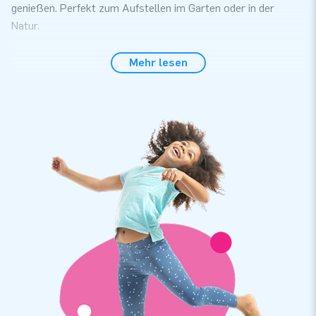
genießen. Perfekt zum Aufstellen im Garten oder in der
Natur.
Entspannen Sie sich in Ihrem transparenten
Mehr lesen
Airdome-Zelt
Das transparente Airdome-Zelt ist natürlich von
hervorragender Qualität. Es wird mit allem geliefert, was Sie
für die Einrichtung benötigen, einschließlich eines internen
Gebläses. Und die Einrichtung ist sehr schnell und einfach.
Ideal oder? Treten Sie ein in dieses aufblasbare Blasenzelt
und entspannen Sie sich. Sie werden sehen: Es ist gut, in
seiner eigenen Blase zu sein.
JB Hüpfburg: der beste Service und die beste
Garantie
JB Hüpfburg ist ein Hersteller von Hüpfburgen und anderen
Attraktionen. Unsere aufblasbaren Blasenzelte und andere