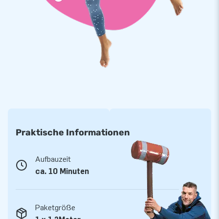
Artikel werden in mehr als 75 Länder exportiert. Wir arbeiten
nur mit den besten Leuten und Materialien. Und auch für den
besten Service sind Sie bei uns an der richtigen Adresse.
Selbstverständlich erhalten Sie auf Ihr aufblasbares
transparentes Kuppelzelt eine Garantie. Wenn etwas nicht
stimmt, sind wir für Sie da!
Praktische Informationen
Aufbauzeit
ca. 10 Minuten
Paketgröße