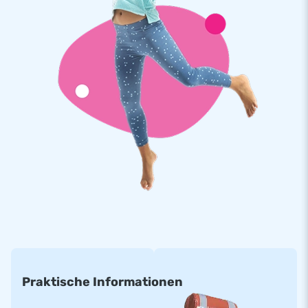
Tausende von Kunden haben sich bereits für JB
Hüpfburg entschieden
Wir sind stolz darauf, dass sich bereits Tausende von Kunden
für den Kauf eines Schlauchboots bei uns entschieden haben.
Seit Jahren bringen wir Menschen weltweit zu
Freudensprüngen. Danke an unser Team aus Designern,
Entwicklern und Logistikmitarbeitern. Sie liefern einzigartige
aufblasbare Attraktionen, die von immer mehr Kunden
geschätzt werden. Dies, kombiniert mit unserem
professionellen Service und unserer Lieferung, macht uns zu
einem führenden Anbieter von Hüpfburgen und Attraktionen.
Praktische Informationen