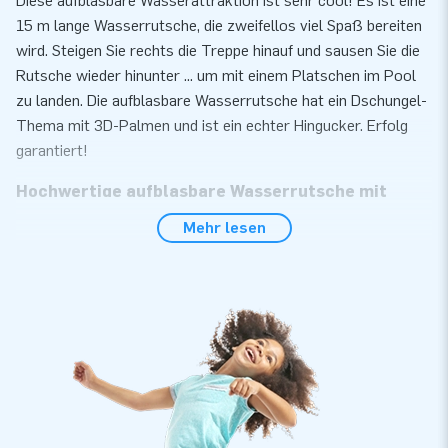
Diese aufblasbare Wasserattraktion ist sehr cool! Es ist eine
15 m lange Wasserrutsche, die zweifellos viel Spaß bereiten
wird. Steigen Sie rechts die Treppe hinauf und sausen Sie die
Rutsche wieder hinunter ... um mit einem Platschen im Pool
zu landen. Die aufblasbare Wasserrutsche hat ein Dschungel-
Thema mit 3D-Palmen und ist ein echter Hingucker. Erfolg
garantiert!
Hochwertige aufblasbare Wasserrutsche mit
Garantie
Mehr lesen
Bei JB Hüpfburg sind Sie an der richtigen Adresse, wenn Sie
auf der Suche nach einer hochwertigen aufblasbaren
Wasserrutsche sind. Darüber hinaus erhalten Sie eine
Garantie darauf. Die aufblasbare Wasserrutsche besteht aus
starkem, hochwertigem PVC. Dadurch hält er lange und ist
leicht sauber zu halten. Auf diese Weise können Sie sicher
sein, dass Sie dieses Attraktion jahrelang genießen werden.