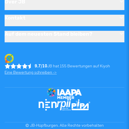
Over JB
Kontakt
Auf dem neuesten Stand bleiben?
9.7/10
JB hat 155 Bewertungen auf Kiyoh
Eine Bewertung schreiben ->
© JB-Hüpfburgen. Alle Rechte vorbehalten