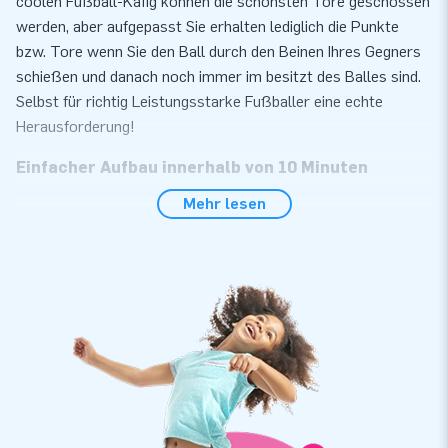
coolen Fußball-Käfig können die schönsten Tore geschossen
werden, aber aufgepasst Sie erhalten lediglich die Punkte
bzw. Tore wenn Sie den Ball durch den Beinen Ihres Gegners
schießen und danach noch immer im besitzt des Balles sind.
Selbst für richtig Leistungsstarke Fußballer eine echte
Herausforderung!
Einfacher Aufbau innerhalb von 10 Minuten
Mehr lesen
Unser Fußball Käfig kann bei vielen Veranstaltungen,
Aktivitäten und Partys eingesetzt werden und innerhalb von
nur 10 Minuten aufgebaut werden. Einfacher Transport, auf
Grund des kompakten Formates. Die aufblasbare
Konstruktion wird inkl. Gebläse, Erdnägel, Transporttasche
und einer deutlichen Bedienungsanleitung geliefert. Ein
komplett Set für ein abenteuerreiches Erlebnis.
Haltbar mit 5 Jahren Garantie
JB Hüpfburgen sind an mehreren Stellen verstärkt und