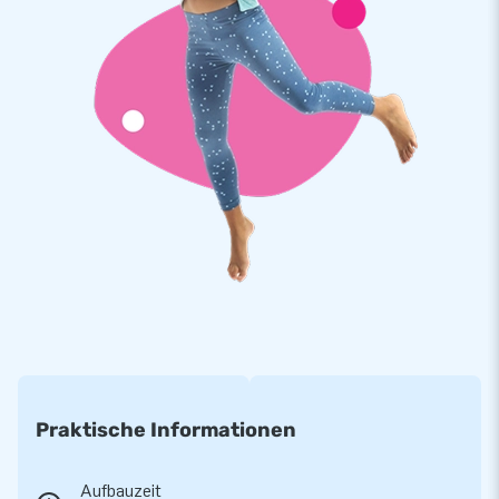
mehrfach vernäht. Sie werden aus einer hoch qualitativen 9x9
Gewebe PVC Plane produziert. Aufgrund dessen sind Sie
langlebig und einfach zu reinigen. Zu dem gewähren wir Ihnen
5 Jahre Herstellergarantie auf die aufblasbare Konstruktion
und 1 Jahr Hersteller Garantie auf Zubehör, aus diesem Grund
liefern Sie mit diesem Produkt jahrelang optimalen Spielspaß.
Kaufen Sie diesen einzigartigen Fußball Käfig und liefern Sie
Ihren Kunden den Tag ihres Lebens!
Bereits mehr als 15.000 Kunden haben sich für JB
entschieden
JB lässt Menschen weltweit seit über 15 Jahren wörtlich
gesehen ein Loch in die Luft springen. Unser Team aus
Designern, Entwicklern und Logistikern bieten einzigartige
Praktische Informationen
aufblasbare Attraktionen auf großartiger Weise! Kunden
können sich auf unserem professionellen Service und die
Lieferung verlassen. Sie nennen uns auch "creators of
Aufbauzeit