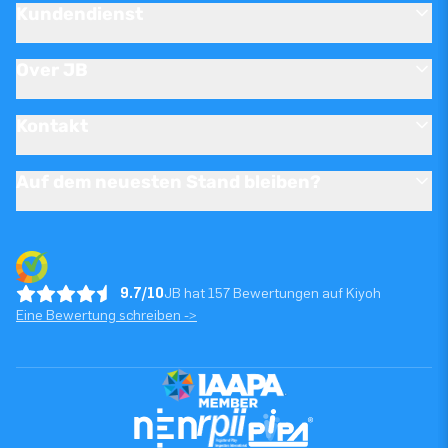
Kundendienst
Over JB
Kontakt
Auf dem neuesten Stand bleiben?
9.7/10
JB hat 157 Bewertungen auf Kiyoh
Eine Bewertung schreiben ->