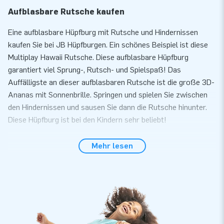
Aufblasbare Rutsche kaufen
Eine aufblasbare Hüpfburg mit Rutsche und Hindernissen
kaufen Sie bei JB Hüpfburgen. Ein schönes Beispiel ist diese
Multiplay Hawaii Rutsche. Diese aufblasbare Hüpfburg
garantiert viel Sprung-, Rutsch- und Spielspaß! Das
Auffälligste an dieser aufblasbaren Rutsche ist die große 3D-
Ananas mit Sonnenbrille. Springen und spielen Sie zwischen
den Hindernissen und sausen Sie dann die Rutsche hinunter.
Diese Hüpfburg ist bei den Kindern sehr beliebt!
Die Multiplay Super Badeenten Hüpfburg verfügt über einen
Mehr lesen
Multiplay Bereich. Sie können alternativ aber auch ein
Planschbecken anstelle der Mutliplay Hüpfburg anschließen.
Das Planschbecken (Artikelnummer 02.999.050.021) kann für
699 € zusätzlich erworben werden.
Aufblasbare Hüpfburg mit Rutsche und
Hindernissen sind sehr beliebt