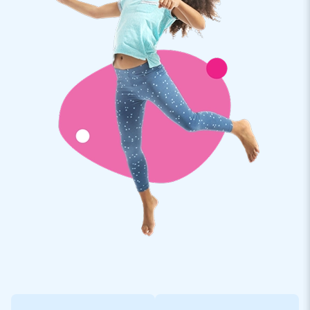
Aufblasbare Hüpfburg mit Rutsche und Hindernissen bieten
alles, was Kinder lieben: von einer aufblasbaren Rutsche bis
zu Hindernissen und viel Platz zum Springen und Spielen. Und
sie sind in vielen fröhlichen Themen erhältlich, wie diese
Hawaii-Hüpfburg. Entdecken Sie alle aufblasbaren Rutschen
auf der Website von JB Hüpfburgen und holen Sie sich einen
solchen coolen Publikumsmagneten nach Hause!
Eine aufblasbare Hüpfburg kaufen – einfach und
schnell bei JB Hüpfburgen
Benötigen Sie Beratung beim Kauf einer aufblasbaren
Hüpfburg mit Rutsche? Unser Verkaufsteam steht Ihnen zur
Verfügung, um mit Ihnen gemeinsam die beste Wahl zu treffen.
Haben Sie sich bereits entschieden? Über unsere Website
können Sie einfach und schnell bestellen. Wir liefern ab Lager,
sodass Sie Ihr aufblasbares Springkissen mit Rutsche und
Hindernissen schnell nach Hause geliefert bekommen. Und