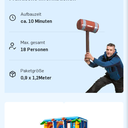
Designern, Entwicklern und Logistikern bieten einzigartige
aufblasbare Attraktionen auf großartiger Weise! Kunden
Aufbauzeit
können sich auf unserem professionellen Service und die
ca. 10 Minuten
Lieferung verlassen. Sie nennen uns auch "creators of
greatness".
Max. gesamt
18 Personen
Paketgröße
0,9 x 1,2Meter