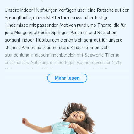
Unsere Indoor Hüpfburgen verfügen über eine Rutsche auf der
Sprungfläche, einem Kletterturm sowie über lustige
Hindernisse mit passenden Motiven rund ums Thema, die für
jede Menge Spaß beim Springen, Klettern und Rutschen
sorgen! Indoor-Hüpfburgen eignen sich sehr gut für unsere
kleinere Kinder, aber auch ältere Kinder können sich
stundenlang in diesem Innenbereich mit Seaworld Thema
unterhalten. Aufgrund der niedrigen Bauhöhe von nur 2,75
Meter passt diese Hüpfburg in so gut wie jeder Halle.
Mehr lesen
Komfort und Service
Bauen Sie unsere Indoor Hüpfburg innerhalb von 10 Minuten
auf. Zum Beispiel während einer Kinder- oder
Nachbarschaftsparty. Die Hüpfburg wird kompakt als ein Teil
geliefert wodurch Sie einfach und komfortable
transportierbar ist. Die aufblasbare Konstruktion wird inkl.
Gebläse, Erdnägel, Transporttasche und einer deutlichen