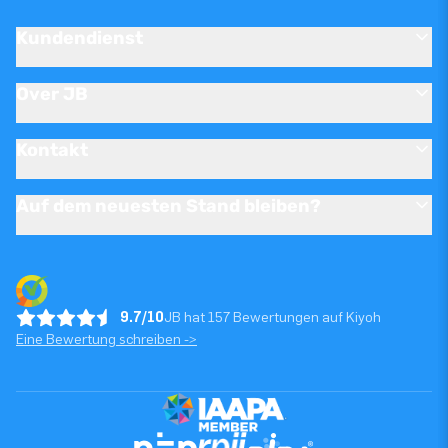
Kundendienst
Over JB
Kontakt
Auf dem neuesten Stand bleiben?
9.7/10
JB hat 157 Bewertungen auf Kiyoh
Eine Bewertung schreiben ->