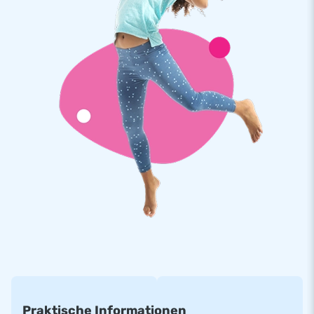
Bedienungsanleitung geliefert. Ein komplett Set für ein
abenteuerreiches Erlebnis.
Qualität und Garantie
JB Hüpfburgen sind an mehreren Stellen verstärkt und
mehrfach vernäht. Sie werden aus einer hoch qualitativen 9x9
Gewebe PVC Plane produziert. Aufgrund dessen sind Sie
langlebig und einfach zu reinigen. Zu dem gewähren wir Ihnen
5 Jahre Herstellergarantie, aus diesem Grund liefern Sie mit
diesem Produkt jahrelang optimalen Spielspaß.
Kaufen Sie diese lustige Hüpfburg und liefern Sie Ihren Kunden
den Tag Ihres Lebens!
Über 15.0000 Kunden hab sich bereits für JB
entschieden
JB lässt Menschen weltweit seit über 15 Jahren wörtlich
Praktische Informationen
gesehen ein Loch in die Luft springen. Unser Team aus