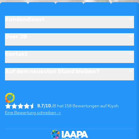
Kundendienst
Over JB
Kontakt
Auf dem neuesten Stand bleiben?
9.7/10
JB hat 158 Bewertungen auf Kiyoh
Eine Bewertung schreiben ->