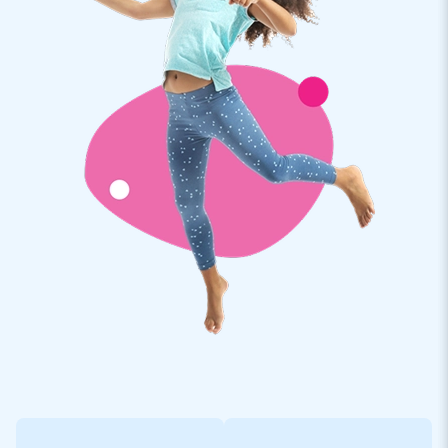
transportierbar ist. Die aufblasbare Konstruktion wird inkl.
Gebläse, Erdnägel, Transporttasche und einer deutlichen
Bedienungsanleitung geliefert. Ein komplett Set für ein
abenteuerreiches Erlebnis.
Qualität und Garantie
JB Hüpfburgen sind an mehreren Stellen verstärkt und
mehrfach vernäht. Sie werden aus einer hoch qualitativen 9x9
Gewebe PVC Plane produziert. Aufgrund dessen sind Sie
langlebig und einfach zu reinigen. Zu dem gewähren wir Ihnen
5 Jahre Herstellergarantie, aus diesem Grund liefern Sie mit
diesem Produkt jahrelang optimalen Spielspaß.
Kaufen Sie diese lustige Hüpfburg und liefern Sie Ihren Kunden
den Tag Ihres Lebens!
Über 15.0000 Kunden hab sich bereits für JB
entschieden