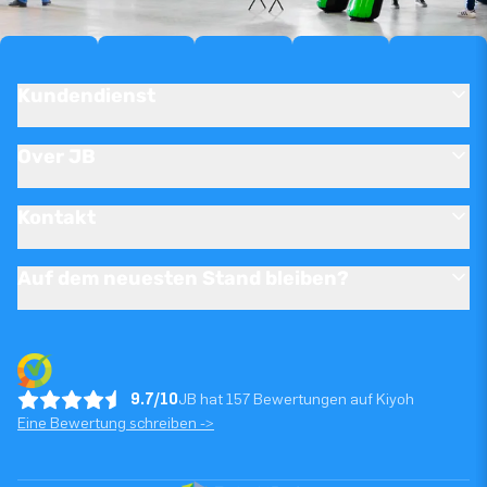
Kundendienst
Over JB
Kontakt
Auf dem neuesten Stand bleiben?
9.7/10
JB hat 157 Bewertungen auf Kiyoh
Eine Bewertung schreiben ->