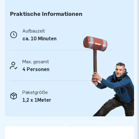
Nachbarschaftsparty. Die Hüpfburg wird kompakt als ein Teil
geliefert wodurch Sie einfach und komfortable
Praktische Informationen
transportierbar ist. Die aufblasbare Konstruktion wird inkl.
Gebläse, Erdnägel, Transporttasche und einer deutlichen
Aufbauzeit
Bedienungsanleitung geliefert. Ein komplett Set für ein
ca. 10 Minuten
abenteuerreiches Erlebnis.
Qualität und Garantie
Max. gesamt
JB Hüpfburgen sind an mehreren Stellen verstärkt und
4 Personen
mehrfach vernäht. Sie werden aus einer hoch qualitativen 9×9
Gewebe PVC Plane produziert. Aufgrund dessen sind Sie
Paketgröße
langlebig und einfach zu reinigen. Zu dem gewähren wir Ihnen
1,2 x 1Meter
5 Jahre Hersteller Garantie, aus diesem Grund liefern Sie mit
diesem Produkt jahrelang optimalen Spielspaß.
Kaufen Sie diese lustige Hüpfburg und liefenr Sie Ihren Kunden
den Tag Ihres Lebens!