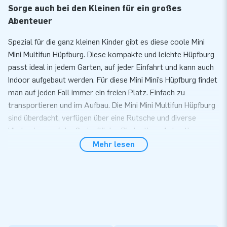
Sorge auch bei den Kleinen für ein großes
Abenteuer
Spezial für die ganz kleinen Kinder gibt es diese coole Mini
Mini Multifun Hüpfburg. Diese kompakte und leichte Hüpfburg
passt ideal in jedem Garten, auf jeder Einfahrt und kann auch
Indoor aufgebaut werden. Für diese Mini Mini’s Hüpfburg findet
man auf jeden Fall immer ein freien Platz. Einfach zu
transportieren und im Aufbau. Die Mini Mini Multifun Hüpfburg
sind überdacht, verfügen über eine Rutsche und diverse
Hindernisse auf der Springfläche. Die lustigen Animationen
runden das Thema perfekt ab. Sie sorgt dafür, dass auch Ihre
Mehr lesen
kleinsten Kunden sich auf einem großartigen Tag freuen
dürfen!
Komfort und Service
Bauen Sie unsere Mini Hüpfburg innerhalb von 10 Minuten auf.
Zum Beispiel während einer Kinder- oder