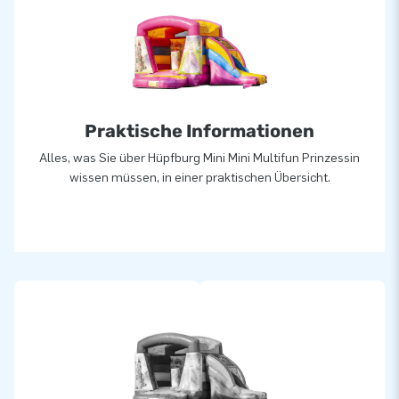
Über 15.0000 Kunden hab sich bereits für JB
entschieden
JB lässt Menschen weltweit seit über 15 Jahren wörtlich
gesehen ein Loch in die Luft springen. Unser Team aus
Designern, Entwicklern und Logistikern bieten einzigartige
Praktische Informationen
aufblasbare Attraktionen auf großartiger Weise! Kunden
können sich auf unserem professionellen Service und die
Alles, was Sie über Hüpfburg Mini Mini Multifun Prinzessin
Lieferung verlassen. Sie nennen uns auch “creators fo
wissen müssen, in einer praktischen Übersicht.
greatness”.