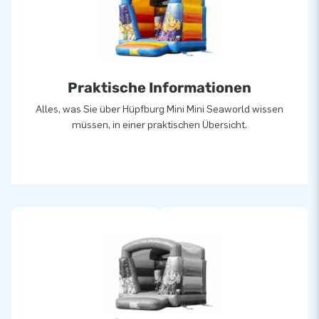
entschieden
JB lässt Menschen weltweit seit über 15 Jahren wörtlich
gesehen ein Loch in die Luft springen. Unser Team aus
Designern, Entwicklern und Logistikern bieten einzigartige
Praktische Informationen
aufblasbare Attraktionen auf großartiger Weise! Kunden
können sich auf unserem professionellen Service und die
Alles, was Sie über Hüpfburg Mini Mini Seaworld wissen
Lieferung verlassen. Sie nennen uns auch “creators fo
müssen, in einer praktischen Übersicht.
greatness”.