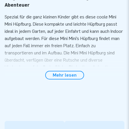
Abenteuer
Spezial für die ganz kleinen Kinder gibt es diese coole Mini
Mini Hüpfburg. Diese kompakte und leichte Hüpfburg passt
ideal in jedem Garten, auf jeder Einfahrt und kann auch Indoor
aufgebaut werden. Für diese Mini Mini’s Hüpfburg findet man
auf jeden Fall immer ein freien Platz. Einfach zu
transportieren und im Aufbau. Die Mini Mini Hüpfburg sind
überdacht, verfügen über eine Rutsche und diverse
Hindernisse auf der Springfläche. Die lustigen Animationen
runden das Thema perfekt ab. Sie sorgt dafür, dass auch Ihre
Mehr lesen
kleinsten Kunden sich auf einem großartigen Tag freuen
dürfen!
Komfort und Service
Bauen Sie unsere Mini Mini Hüpfburg innerhalb von 10 Minuten
auf. Zum Beispiel während einer Kinder- oder
Nachbarschaftsparty. Die Hüpfburg wird kompakt als ein Teil