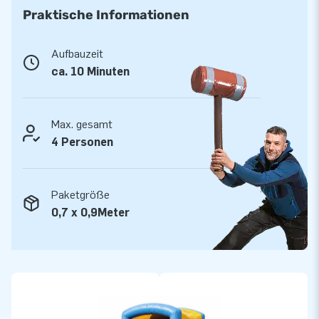
geliefert wodurch Sie einfach und komfortable
Praktische Informationen
transportierbar ist. Die aufblasbare Konstruktion wird inkl.
Gebläse, Erdnägel, Transporttasche und einer deutlichen
Aufbauzeit
Bedienungsanleitung geliefert. Ein komplett Set für ein
ca. 10 Minuten
abenteuerreiches Erlebnis.
Qualität und Garantie
Max. gesamt
JB Hüpfburgen sind an mehreren Stellen verstärkt und
4 Personen
mehrfach vernäht. Sie werden aus einer hoch qualitativen 9×9
Gewebe PVC Plane produziert. Aufgrund dessen sind Sie
Paketgröße
langlebig und einfach zu reinigen. Zu dem gewähren wir Ihnen
0,7 x 0,9Meter
5 Jahre Hersteller Garantie, aus diesem Grund liefern Sie mit
diesem Produkt jahrelang optimalen Spielspaß.
Kaufen Sie diese lustige Hüpfburg und liefenr Sie Ihren Kunden
den Tag Ihres Lebens!
Über 15.0000 Kunden hab sich bereits für JB