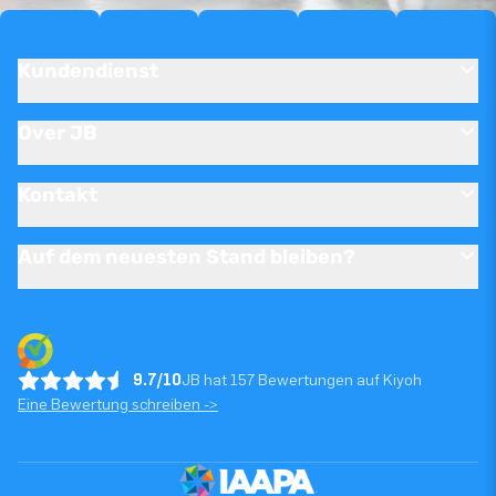
Kundendienst
Over JB
Kontakt
Auf dem neuesten Stand bleiben?
9.7/10
JB hat 157 Bewertungen auf Kiyoh
Eine Bewertung schreiben ->