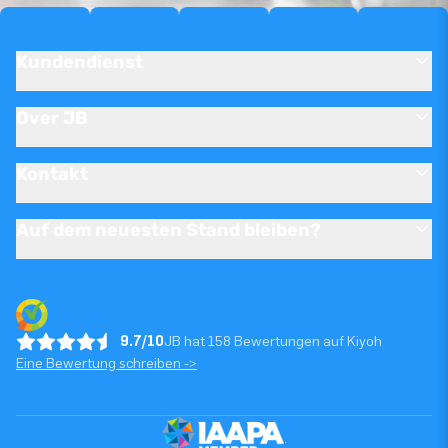
Kundendienst
Over JB
Kontakt
Auf dem neuesten Stand bleiben?
9.7/10
JB hat 158 Bewertungen auf Kiyoh
Eine Bewertung schreiben ->