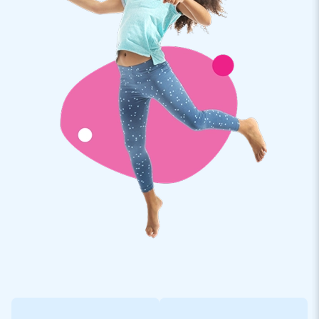
abenteuerreiches Erlebnis.
Qualität und Garantie
JB Hüpfburgen sind an mehreren Stellen verstärkt und
mehrfach vernäht. Sie werden aus einer hoch qualitativen 9x9
Gewebe PVC Plane produziert. Aufgrund dessen sind Sie
langlebig und einfach zu reinigen. Zu dem gewähren wir Ihnen
5 Jahre Herstellergarantie, aus diesem Grund liefern Sie mit
diesem Produkt jahrelang optimalen Spielspaß.
Kaufen Sie diese lustige Hüpfburg und liefern Sie Ihren Kunden
den Tag Ihres Lebens!
Über 15.0000 Kunden hab sich bereits für JB
entschieden
JB lässt Menschen weltweit seit über 15 Jahren wörtlich
gesehen ein Loch in die Luft springen. Unser Team aus
Designern, Entwicklern und Logistikern bieten einzigartige