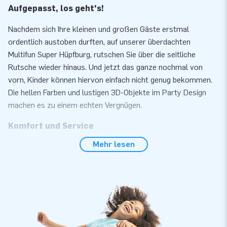
Aufgepasst, los geht's!
Nachdem sich Ihre kleinen und großen Gäste erstmal
ordentlich austoben durften, auf unserer überdachten
Multifun Super Hüpfburg, rutschen Sie über die seitliche
Rutsche wieder hinaus. Und jetzt das ganze nochmal von
vorn, Kinder können hiervon einfach nicht genug bekommen.
Die hellen Farben und lustigen 3D-Objekte im Party Design
machen es zu einem echten Vergnügen.
Komfort und Service
Mehr lesen
Bauen Sie unsere Multifun Super Hüpfburg innerhalb von 10
Minuten auf. Zum Beispiel während einer Kinder- oder
Nachbarschaftsparty. Die Hüpfburg wird kompakt als ein Teil
geliefert wodurch Sie einfach und komfortable
transportierbar ist. Die aufblasbare Konstruktion wird inkl.
Gebläse, Erdnägel, Transporttasche und einer deutlichen
Bedienungsanleitung geliefert. Ein komplett Set für ein