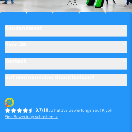
Kundendienst
Over JB
Kontakt
Auf dem neuesten Stand bleiben?
9.7/10
JB hat 157 Bewertungen auf Kiyoh
Eine Bewertung schreiben ->