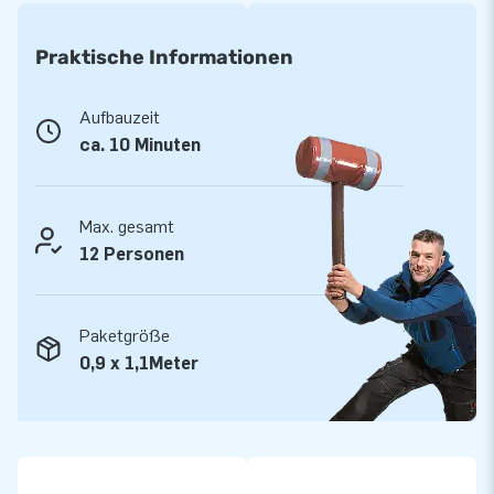
Bedienungsanleitung geliefert. Ein komplett Set für ein
abenteuerreiches Erlebnis.
Praktische Informationen
Qualität und Garantie
Aufbauzeit
JB Hüpfburgen sind an mehreren Stellen verstärkt und
ca. 10 Minuten
mehrfach vernäht. Sie werden aus einer hoch qualitativen 9x9
Gewebe PVC Plane produziert. Aufgrund dessen sind Sie
langlebig und einfach zu reinigen. Zu dem gewähren wir Ihnen
Max. gesamt
5 Jahre Herstellergarantie, aus diesem Grund liefern Sie mit
12 Personen
diesem Produkt jahrelang optimalen Spielspaß.
Kaufen Sie diese lustige Hüpfburg und liefern Sie Ihren Kunden
Paketgröße
den Tag Ihres Lebens!
0,9 x 1,1Meter
Über 15.0000 Kunden hab sich bereits für JB
entschieden
JB lässt Menschen weltweit seit über 15 Jahren wörtlich