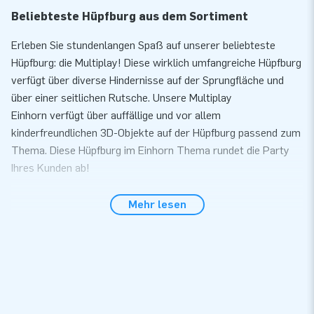
Beliebteste Hüpfburg aus dem Sortiment
Erleben Sie stundenlangen Spaß auf unserer beliebteste
Hüpfburg: die Multiplay! Diese wirklich umfangreiche Hüpfburg
verfügt über diverse Hindernisse auf der Sprungfläche und
über einer seitlichen Rutsche. Unsere Multiplay
Einhorn verfügt über auffällige und vor allem
kinderfreundlichen 3D-Objekte auf der Hüpfburg passend zum
Thema. Diese Hüpfburg im Einhorn Thema rundet die Party
Ihres Kunden ab!
Komfort und Service
Mehr lesen
Bauen Sie unsere Multiplay Hüpfburg innerhalb von 10
Minuten auf. Zum Beispiel während einer Kinder- oder
Nachbarschaftsparty. Die Hüpfburg wird kompakt als ein Teil
geliefert wodurch Sie einfach und komfortable
transportierbar ist. Die aufblasbare Konstruktion wird inkl.
Gebläse, Erdnägel, Transporttasche und einer deutlichen