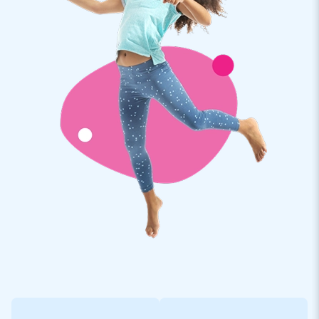
abenteuerreiches Erlebnis.
Qualität und Garantie
JB Hüpfburgen sind an mehreren Stellen verstärkt und
mehrfach vernäht. Sie werden aus einer hoch qualitativen 9x9
Gewebe PVC Plane produziert. Aufgrund dessen sind Sie
langlebig und einfach zu reinigen. Zu dem gewähren wir Ihnen
5 Jahre Herstellergarantie, aus diesem Grund liefern Sie mit
diesem Produkt jahrelang optimalen Spielspaß.
Kaufen Sie diese lustige Hüpfburg und liefern Sie Ihren Kunden
den Tag Ihres Lebens!
Über 15.0000 Kunden hab sich bereits für JB
entschieden
JB lässt Menschen weltweit seit über 15 Jahren wörtlich
gesehen ein Loch in die Luft springen. Unser Team aus
Designern, Entwicklern und Logistikern bieten einzigartige