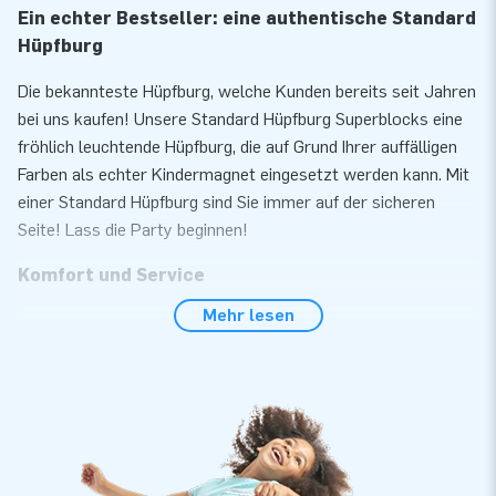
Ein echter Bestseller: eine authentische Standard
Hüpfburg
Die bekannteste Hüpfburg, welche Kunden bereits seit Jahren
bei uns kaufen! Unsere Standard Hüpfburg Superblocks eine
fröhlich leuchtende Hüpfburg, die auf Grund Ihrer auffälligen
Farben als echter Kindermagnet eingesetzt werden kann. Mit
einer Standard Hüpfburg sind Sie immer auf der sicheren
Seite! Lass die Party beginnen!
Komfort und Service
Mehr lesen
Bauen Sie unsere Standard Hüpfburg Superblocks innerhalb
von 10 Minuten auf. Zum Beispiel während einer Kinder- oder
Nachbarschaftsparty. Die Hüpfburg wird kompakt als ein Teil
geliefert wodurch Sie einfach und komfortable
transportierbar ist. Die aufblasbare Konstruktion wird inkl.
Gebläse, Erdnägel, Transporttasche und einer deutlichen
Bedienungsanleitung geliefert. Ein komplett Set für ein