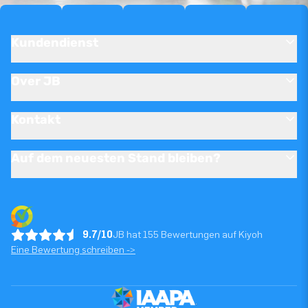
Kundendienst
Over JB
Kontakt
Auf dem neuesten Stand bleiben?
9.7/10
JB hat 155 Bewertungen auf Kiyoh
Eine Bewertung schreiben ->