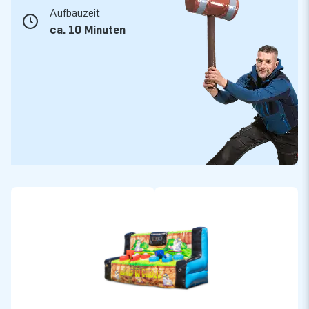
austauschbaren Bannern geliefert. Sie können wählen, ob Sie
Aufbauzeit
versuchen möchten, Maulwürfe oder Pinguine zu treffen. Und
ca. 10 Minuten
keine Sorge, dieses interaktive Schlag den Maulwurf Spiel
kann einiges einstecken. Die Qualität dieser Attraktion ist
ausgezeichnet. Sollte doch einmal etwas nicht in Ordnung
sein, können Sie sich auf unseren guten Service verlassen.
Unsere Experten stehen Ihnen mit Rat und Tat zur Seite.
Also, worauf warten Sie? Schlag den Maulwurf!
JB Hüpfburg bietet die beste Qualität und den
besten Service
JB arbeitet mit den besten Leuten und den besten
Materialien. Unsere Hüpfbugen sind daher von
ausgezeichneter Qualität. Und stimmt etwas mit Ihrer
Hüpfburg nicht? Dann steht unser professionelles
Serviceteam für Sie bereit. Wir bieten eine Garantie auf das
Material und die Verarbeitung unserer Hüpfburgen. Vom
Design bis zur Lieferung: Wir haben alles im Haus, um Ihnen