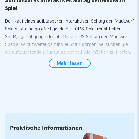
Aufblasbares interaktives Schlag den Maulwurf
Spiel
Der Kauf eines aufblasbaren interaktiven Schlag den Maulwurf
Spiels ist eine großartige Idee! Ein IPS-Spiel macht allen
Spaß, egal ob jung oder alt. Dieser IPS Schlag den Maulwurf
Special wird zweifellos für viel Spaß sorgen. Versuchen Sie,
die aufleuchtenden Kugeln so schnell wie möglich zu treffen.
Sobald Sie ein Tor erzielt haben, wird Ihr Ergebnis auf dem
Mehr lesen
Display oben angezeigt. Auf diese Weise können Sie mit Ihrem
Gegner in einen sportlichen Kampf treten. Dieses interaktive
Spiel mit interaktiven Spots macht Spaß und ist spannend.
Win-win!
IPS Spiel mit lustigem Design
Das Design dieses IPS Spiels sieht sehr lustig aus. Und durch
die unterschiedlich farbigen Hämmer und „Löcher“ können Sie
Praktische Informationen
ganz einfach gegen Ihren Gegner spielen. Dieses Spiel wird mit