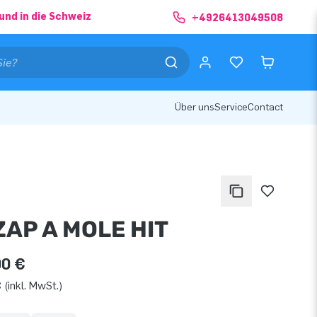
und in die Schweiz
+4926413049508
Über uns
Service
Contact
ZAP A MOLE HIT
00 €
 (inkl. MwSt.)