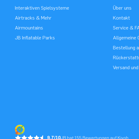
Interaktiven Spielsysteme
Über uns
Airtracks & Mehr
Kontakt
Airmountains
Service & F
JB Inflatable Parks
Allgemeine 
Bestellung 
Rückerstatt
Versand und
9.7/10
JB hat 155 Bewertungen auf Kiyoh