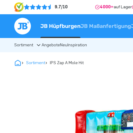
9.7/10
4000+
auf Lager
JB Hüpfburgen
JB Maßanfertigung
Sortiment
Angebote
Neu
Inspiration
Sortiment
IPS Zap A Mole Hit