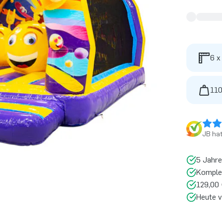
6 x
110
JB ha
5 Jahre
Komplet
129,00 
Heute v