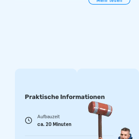
Mehr lesen
Die hellen Farben und verspielten Emoticons sorgen dafür, 
Auge fällt. Mit dem einzigartigen und fröhlichen Design von
eine Geburtstagsfeier, ein Schulfest oder ein Nachbarschaft
unvergesslichen Ereignis für Jung und Alt. Der Aufbau der E
schnell und kommt mit allem, was Sie brauchen: einem Geb
einer Transporttasche und einer klaren Anleitung.
Bestellen Sie bei dem Hüpfburgenhersteller: JB
Unsere Experten im Bereich Hüpfburgen liefern qualitativ h
aufblasbare Attraktionen. Bei JB Hüpfburgen können Sie au
schnelle Lieferung zählen. Wählen Sie die Emoji Jumpdome
Sie eine Dosis Fröhlichkeit und Spaß in jede Veranstaltung!
Praktische Informationen
Aufbauzeit
ca. 20 Minuten