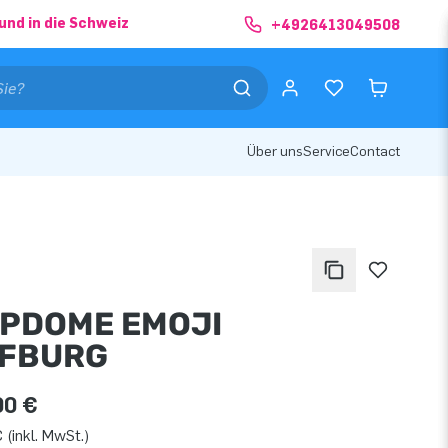
und in die Schweiz
+4926413049508
Über uns
Service
Contact
PDOME EMOJI
FBURG
00 €
 (inkl. MwSt.)