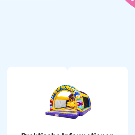
dass diese Hüpfburg sofort ins
 JB wird jede Gelegenheit, wie
sfest, zu einem
moji Hüpfburg ist einfach und
läse, Verankerungsmaterial,
 Hüpfburgen
ochwertige und sichere
f exzellenten Service und
 Hüpfburg von JB und bringen