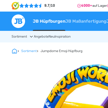
9.7/10
4000+
auf Lager
JB Hüpfburgen
JB Maßanfertigung
Sortiment
Angebote
Neu
Inspiration
Sortiment
Jumpdome Emoji Hüpfburg