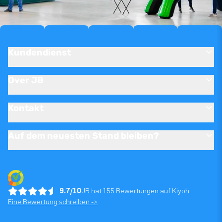
Kundendienst
Over JB
Kontakt
Auf dem neuesten Stand bleiben?
9.7/10
JB hat 155 Bewertungen auf Kiyoh
Eine Bewertung schreiben ->