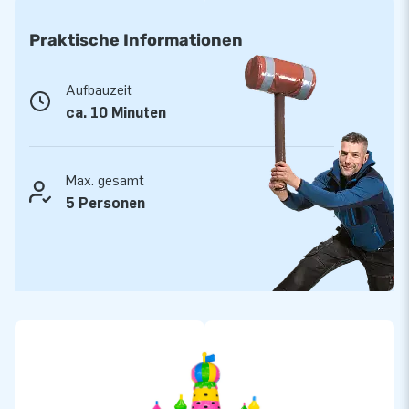
nacheinander klettern lassen. Die Attraktion ist perfekt für
Festivals, Nachbarschaftsfeste, Sporttage und große Events,
Praktische Informationen
bei denen Farbe und Energie willkommen sind. Dank des
auffälligen Designs und des hohen Spaßfaktors ist dieser
Aufbauzeit
aufblasbare Kletterturm ein garantierter Topper.
ca. 10 Minuten
JB Huepfburgen: Qualität, Sicherheit und Top-
Service
Max. gesamt
Wenn Sie sich für JB Huepfburgen entscheiden, wählen Sie
5 Personen
Zuverlässigkeit und Komfort. Unsere Klettertürme werden
aus hochwertigen Materialien gefertigt und stets mit Gebläse,
Verankerungsmaterial und einer klaren Anleitung geliefert.
Außerdem profitieren Sie von 5 Jahren Garantie, schneller
Lieferung aus großem Lagerbestand und der Expertise
unseres eigenen Serviceteams. So können Sie sicher sein,
dass Ihr Kletterturm Happy Colours viele Jahre hält und für
jeden Vermieteinsatz bereitsteht.