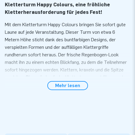
Kletterturm Happy Colours, eine fröhliche
Kletterherausforderung für jedes Fest!
Mit dem Kletterturm Happy Colours bringen Sie sofort gute
Laune auf jede Veranstaltung. Dieser Turm von etwa 6
Metern Höhe sticht dank des buntfarbigen Designs, der
verspielten Formen und der auffälligen Klettergriffe
rundherum sofort heraus. Der frische Regenbogen-Look
macht ihn zu einem echten Blickfang, zu dem die Teilnehmer
sofort hingezogen werden. Klettern, kraxeln und die Spitze
erreichen. Dieser farbenfrohe Kletterturm sorgt für non-stop
Spaß für Jung und Alt.
Mehr lesen
Dieser aufblasbare Kletterturm ist schnell
einsatzbereit
Der aufblasbare Kletterturm ist robust, sicher und
überraschend einfach aufzubauen. In kurzer Zeit ist er
einsatzbereit und Sie können große Gruppen von Teilnehmern