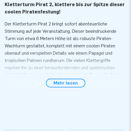
Kletterturm Pirat 2, klettere bis zur Spitze dieser
coolen Piratenfestung!
Der Kletterturm Pirat 2 bringt sofort abenteuerliche
Stimmung auf jede Veranstaltung. Dieser beeindruckende
Turm von etwa 6 Metern Höhe ist als robuste Piraten-
Wachturm gestaltet, komplett mit einem coolen Piraten
obenauf und verspielten Details wie einem Papagei und
tropischen Palmen rundherum. Die vielen Klettergriffe
machen ihn zu einer herausfordernden und spielerischen
Aktivität für Jung und Alt. Wer erreicht als Erster die Spitze
dieser Piratenfestung? Diese Piraten-Kletterattraktion ist ein
Mehr lesen
garantierter Publikumsmagnet auf jeder Feier oder bei jedem
Outdoor-Event.
Schnell aufgebaut und ideal für Vermieter
Der aufblasbare Kletterturm ist für den intensiven Einsatz
konzipiert und lässt sich überraschend einfach aufbauen.