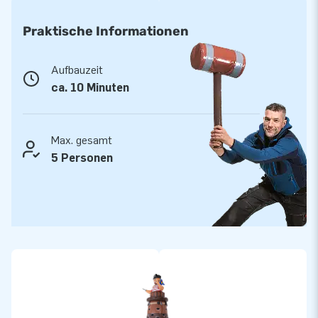
Innerhalb weniger Minuten steht die Attraktion stabil bereit
für die nächste Gruppe Wagemutiger. Dank des auffälligen
Praktische Informationen
Piratenthemas und der verspielten Gestaltung ist dies ein
Highlight für Festivals, Sporttage, Themenpartys und große
Aufbauzeit
Veranstaltungen. Der aufblasbare Piraten-Kletterturm bietet
ca. 10 Minuten
viel Spielwert, ist sicher in der Anwendung und passt perfekt
in das Sortiment professioneller Vermieter.
Max. gesamt
JB Huepfburgen: Ihr Partner für Qualität und
5 Personen
Sicherheit
Bei JB Huepfburgen entscheiden Sie sich für langlebige
Qualität und exzellenten Service. Alle unsere Attraktionen
werden aus robusten Materialien gefertigt und inklusive
Gebläse, Verankerungsmaterial und klarer Anleitung geliefert.
Zudem profitieren Sie von 5 Jahren Garantie, schneller
Lieferung aus großem Lagerbestand und Unterstützung
durch unser eigenes Serviceteam. So bleibt Ihr Kletterturm
Pirat 2 über Jahre hinweg eine zuverlässige und beliebte