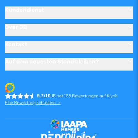
Kundendienst
Over JB
Kontakt
Auf dem neuesten Stand bleiben?
9.7/10
JB hat 158 Bewertungen auf Kiyoh
Eine Bewertung schreiben ->