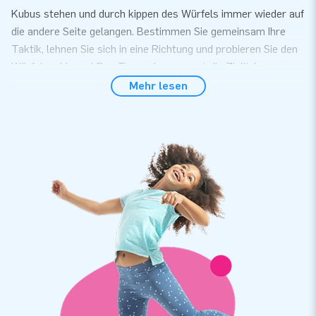
Kubus stehen und durch kippen des Würfels immer wieder auf
die andere Seite gelangen. Bestimmen Sie gemeinsam Ihre
Taktik, lehnen Sie sich in eine Richtung und probieren Sie den
Würfel zu kippen! Das Team, dass zuerst die Ziellinie
überquert, gewinnt dieses urkomische Spiel.
Mehr lesen
Einfach einzurichten
Sie können den Kubus innerhalb von 10 Minuten problemlos
aufbauen. Der Würfel muss nur einmal aufgeblasen werden,
sodass Sie sich während des Spiels keine Sorgen um Kabel
machen müssen. Diese aufblasbare Attraktion ist dank des
kompakten aufgerollten Formats leicht zu transportieren.
Der Kubus wird mit einem Gebläse, einer Transporttasche
und einer übersichtlichen Anleitung geliefert. Sie haben also
alles für eine schöne Veranstaltung!
Top Qualität und 5 Jahre Garantie