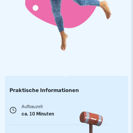
JB Hüpfburgen sind an mehreren Stellen verstärkt und
mehrfach vernäht. Sie werden aus einer hoch qualitativen 9x9
Gewebe PVC Plane produziert. Aufgrund dessen sind sie
langlebig und einfach zu reinigen. Der Kubus wird von JB mit
einer Garantie von 5 Jahr geliefert. Auf diese Weise liefern Sie
mit diesem Produkt, Jahre optimalen Spielspaß.
Kaufen Sie den Kubus und liefern Sie Ihren Kunden den Tag
ihres Lebens!
Über 15.0000 Kunden hab sich bereits für JB
entschieden.
Praktische Informationen
JB lässt Menschen weltweit seit über 15 Jahren
wortwörtlich ein Loch in die Luft springen. Unser Team aus
Designern, Entwicklern und Logistikern bieten einzigartige
Aufbauzeit
aufblasbare Attraktionen auf großartige Weise! Kunden
ca. 10 Minuten
können sich auf unseren professionellen Service und die
Lieferung verlassen. Sie nennen uns auch " creators of