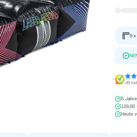
9 x
NE
JB ha
5 Jahre
129,00 
Heute v