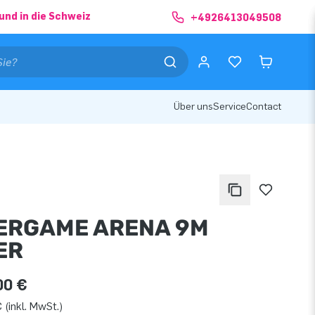
und in die Schweiz
+4926413049508
Über uns
Service
Contact
ERGAME ARENA 9M
ER
00 €
 (inkl. MwSt.)