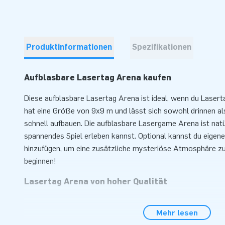
Produktinformationen
Spezifikationen
Aufblasbare Lasertag Arena kaufen
Diese aufblasbare Lasertag Arena ist ideal, wenn du Lasert
hat eine Größe von 9x9 m und lässt sich sowohl drinnen al
schnell aufbauen. Die aufblasbare Lasergame Arena ist natür
spannendes Spiel erleben kannst. Optional kannst du eigene
hinzufügen, um eine zusätzliche mysteriöse Atmosphäre zu
beginnen!
Lasertag Arena von hoher Qualität
Die Lasertag Arena ist aus robustem PVC von hoher Qualität
Mehr lesen
an mehreren Stellen verstärkt und mehrfach vernäht. Dadur