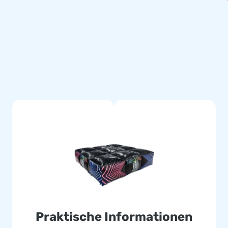
e Garantie dafür. Die
 benötigst: Gebläse,
 Anleitung.
gen einfach und schnell
fburg? Unser Verkaufsteam
l zu treffen. Haben Sie Ihre
fach und schnell bestellen. Wir
 haben. Und der Transport ist
Praktische Informationen