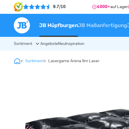
9.7/10
4000+
auf Lager
JB Hüpfburgen
JB Maßanfertigung
Sortiment
Angebote
Neu
Inspiration
Sortiment
Lasergame Arena 9m Laser