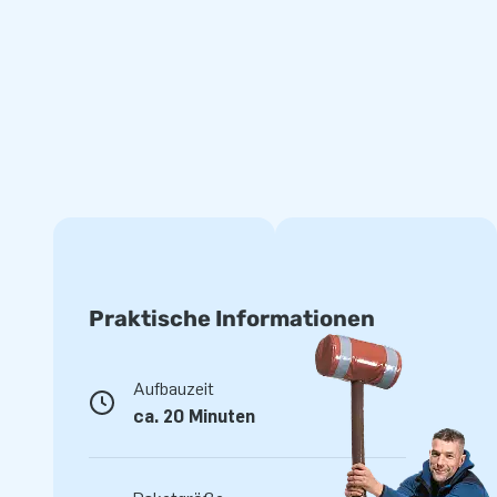
und einfach sauber zu halten. Natürlich erhältst du auch ein
aufblasbare Lasertag Arena wird mit allem geliefert, was du
Verankerungsmaterial, eine Transporttasche und eine klare
Eine aufblasbare Lasertag Arena bei JB Hüpfbur
kaufen
Benötigen Sie Beratung beim Kauf einer aufblasbaren Hüp
steht Ihnen gerne zur Verfügung, um mit Ihnen die beste Wah
Wahl bereits getroffen? Über unsere Website können Sie ein
liefern ab Lager, sodass Sie Ihre Hüpfburg schnell zu Hause
gesichert: Wir liefern Ihre Hüpfburg zu Ihnen.
Praktische Informationen
Aufbauzeit
ca. 20 Minuten