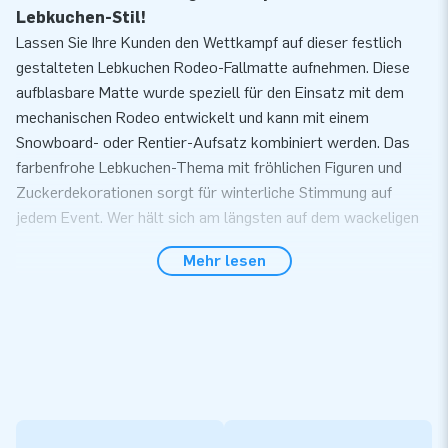
Lebkuchen-Stil!
Lassen Sie Ihre Kunden den Wettkampf auf dieser festlich
gestalteten Lebkuchen Rodeo-Fallmatte aufnehmen. Diese
aufblasbare Matte wurde speziell für den Einsatz mit dem
mechanischen Rodeo entwickelt und kann mit einem
Snowboard- oder Rentier-Aufsatz kombiniert werden. Das
farbenfrohe Lebkuchen-Thema mit fröhlichen Figuren und
Zuckerdekorationen sorgt für winterliche Stimmung auf
jedem Event. Wer hält sich am längsten auf dem wackeligen
Rodeo und wird zum König oder zur Königin der
Mehr lesen
Weihnachtsarena gekrönt?
Komplett geliefert, einsatzbereit
Die Fallmatte wird komplett mit Gebläse, Zertifikaten und
einer klaren Anleitung geliefert. Diese sichere und stabile
Basis für das Rodeo lässt sich einfach aufbauen. Alles ist
vorbereitet für einen stressfreien Aufbau und ein
spektakuläres Erlebnis.