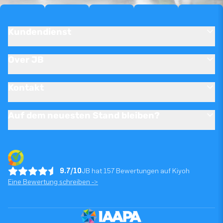
Kundendienst
Over JB
Kontakt
Auf dem neuesten Stand bleiben?
9.7/10
JB hat 157 Bewertungen auf Kiyoh
Eine Bewertung schreiben ->