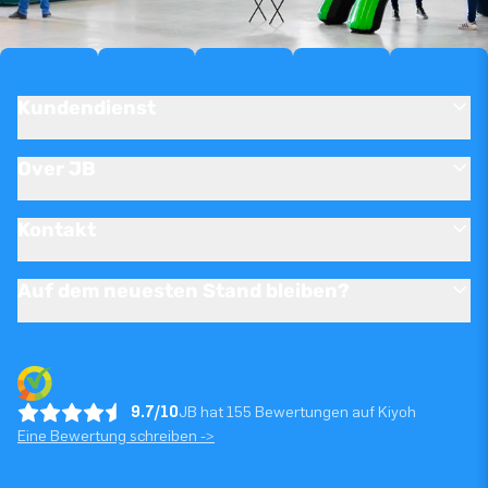
Kundendienst
Over JB
Kontakt
Auf dem neuesten Stand bleiben?
9.7/10
JB hat 155 Bewertungen auf Kiyoh
Eine Bewertung schreiben ->