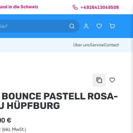
und in die Schweiz
+4926413049508
Über uns
Service
Contact
I BOUNCE PASTELL ROSA-
U HÜPFBURG
00 €
 (inkl. MwSt.)