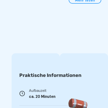
Mehr lesen
Handbuch geliefert. Die Hüpfburg kann schnell und einfach 
oder? Egal ob Sie diese professionelle Bouncy Box Hüpfbur
benutzen: Sie werden auf jeden Fall Freude mit dieser Hüpf
JB Hüpfburgen bietet die allerbeste Qualität un
Bei JB Hüpfburgen arbeiten wir nur mit den besten Mitarbei
professionelles Team setzt alles daran um für Sie das per
und Ihnen den allerbesten Service zu bieten. Weiters erhalte
Attraktionen Garantie auf Material und Verarbeitung. Sollt
werden, dann sorgen wir dafür, dass Ihre Hüpfburg in kürzes
ist.
Praktische Informationen
Aufbauzeit
ca. 20 Minuten