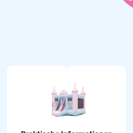
aufgebaut werden. Perfekt
g vermieten oder selber
burg haben!
d Service
tern und Materialien. Unser
fekt Produkt zu produzieren
n Sie auf alle unsere
e also einmal etwas kaputt
ter Zeit wieder einsatzbereit