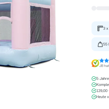
3 x
55 
JB ha
5 Jahre
Komplet
129,00 
Heute v