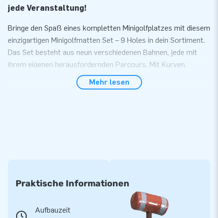
jede Veranstaltung!
Bringe den Spaß eines kompletten Minigolfplatzes mit diesem
einzigartigen Minigolfmatten Set – 9 Holes in dein Sortiment.
Das Set besteht aus neun verschiedenen Bahnen, jede mit
ihrem eigenen herausfordernden Parcours. Mit Kurven,
Hindernissen und überraschenden Elementen bietet jedes
Mehr lesen
Loch eine spannende Herausforderung. Der Kunstrasen und
die saubere Verarbeitung verleihen den Bahnen ein
professionelles Aussehen. Dadurch eignet sich dieses Set
perfekt für Sporttage, Firmenfeiern oder Familienfestivals.
Das Set wird inklusive 10 Minigolfschlägern und 20 Golfbällen
geliefert, sodass du sofort loslegen kannst.
Einfach aufzubauen, endloser Spielspaß
Praktische Informationen
Dieses Minigolf-Set wurde speziell für Vermieter und
Veranstalter entwickelt. Die Bahnen sind leicht und dadurch
Aufbauzeit
einfach zu transportieren. Innerhalb kurzer Zeit kannst du