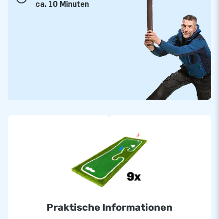
ca. 10 Minuten
einen kompletten mobilen Minigolfplatz aufbauen, der sofort
einsatzbereit ist. Du kannst die neun Löcher einzeln platzieren
oder zu einem vollständigen Parcours kombinieren. Dadurch
eignet sich das Set für unterschiedlichste Orte, von
Sportplätzen bis hin zu Einkaufszentren und Indoorhallen. Das
langlebige Material macht dieses Set widerstandsfähig gegen
intensiven Einsatz, Saison für Saison.
Qualität und Service von JB Hüpfburgen
Wenn du dich für JB Hüpfburgen entscheidest, entscheidest
du dich für Qualität, Schnelligkeit und Zuverlässigkeit. Dieses
Minigolfbahn-Set wird mit 5 Jahren Garantie geliefert und ist
direkt ab Lager verfügbar. So kannst du sicher sein, dass
deine Veranstaltung immer komplett ausgestattet ist. Egal,
ob du dein bestehendes Attraktionsangebot erweitern oder
ein neues Spielkonzept hinzufügen möchtest, mit diesem
Praktische Informationen
Minigolfmatten Set – 9 Holes holst du dir garantiert einen