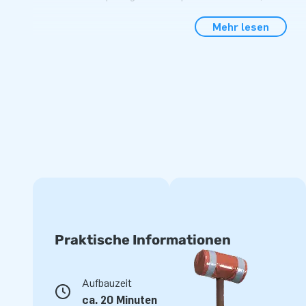
Anleitung geliefert. Es ist einfach und schnell aufzubauen. I
Mehr lesen
professionelle Multi Box Hüpfburg nun vermieten oder selb
auf jeden Fall Freude an Ihrer Hüpfburg!
JB Hüpfburgen: Hüpfburgen-Gigant mit professi
Lieferung
Seit vielen Jahren ist JB Hüpfburgen ein vertrauenswürdig
Lieferung von Hüpfburgen in allen Formen und Größen geht
Verkäufern und Mitarbeitern in den Bereichen Logistik und S
einzigartige aufblasbare Attraktionen sowie professionelle 
nicht umsonst ein führender Anbieter von Hüpfburgen. Für 
Hüpfburg bist du bei JB Hüpfburgen genau richtig!
Praktische Informationen
Aufbauzeit
ca. 20 Minuten