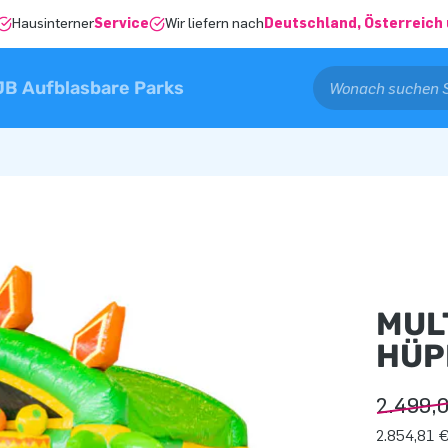
Hausinterner
Service
Wir liefern nach
Deutschland, Österreich 
JB Aufblasbare Parks
MUL
HÜP
2.499,
2.854,81 €