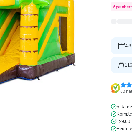
Speicher
4.8
116
JB ha
5 Jahre
Komplet
129,00 
Heute v