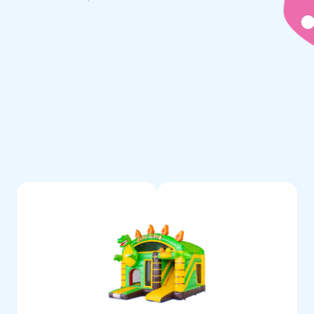
deal, nicht wahr? Ob Sie dieses
st nutzen möchten - Sie haben
onellem Service und
er Name, wenn es um die
. Unser Team aus Designern,
ervice sorgt jeden Tag für
Lieferung und Service. Wir sind
deine aufblasbare Multi Box