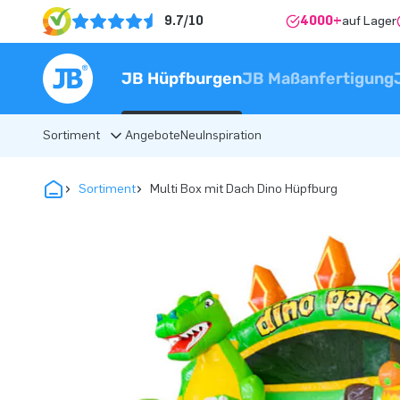
9.7/10
4000+
auf Lager
JB Hüpfburgen
JB Maßanfertigung
Sortiment
Angebote
Neu
Inspiration
Sortiment
Multi Box mit Dach Dino Hüpfburg