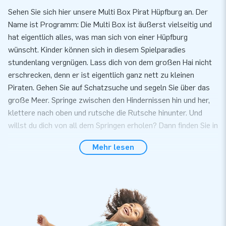
Sehen Sie sich hier unsere Multi Box Pirat Hüpfburg an. Der
Name ist Programm: Die Multi Box ist äußerst vielseitig und
hat eigentlich alles, was man sich von einer Hüpfburg
wünscht. Kinder können sich in diesem Spielparadies
stundenlang vergnügen. Lass dich von dem großen Hai nicht
erschrecken, denn er ist eigentlich ganz nett zu kleinen
Piraten. Gehen Sie auf Schatzsuche und segeln Sie über das
große Meer. Springe zwischen den Hindernissen hin und her,
klettere nach oben und rutsche die Rutsche hinunter. Und
willst du dich von all dem Springen erholen? Dann finden Sie in
der Multi Box bestimmt ein schönes Plätzchen zum Chillen,
Mehr lesen
denn Platz ist reichlich vorhanden. Diese Hüpfburg mit
Rutsche ist für jeden Anlass geeignet: vom Volksfest bis zum
Kinderfest. Wo eine Multi Box ist, sind glückliche Kinder!
Seien Sie schnell! Nur solange der Vorrat reicht!
Bei JB Hüpfburg können Sie eine Multi Box