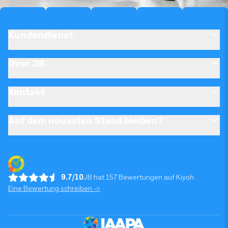
Kundendienst
Over JB
Kontakt
Auf dem neuesten Stand bleiben?
9.7/10
JB hat 157 Bewertungen auf Kiyoh
Eine Bewertung schreiben ->