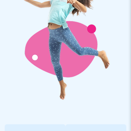
Hüpfburg für Kinder bestellen
Der Kauf einer aufblasbaren Multi Box Hüpfburg bei JB
Hüpfburg ist keine schlechte Idee. Es ist die perfekte
Attraktion für Kinder. Eine Hüpfburg mit Rutsche sorgt für
stundenlangen Spielspaß. Denn was gibt es Schöneres, als
mit seinen Freunden in einer Multi Box Hüpfburg mit Rutsche
und Hindernissen zu hüpfen? Nichts! Vor allem nicht, wenn
dieses aufblasbare Multi Box Luftkissen Ihr Lieblingsthema
hat! Von diesem Multi Box Pirat bis Multi Box Dschungel und
von Multi Box Einhorn bis Multi Box Hawaii: Bei JB Hüpfburg
gibt es für jeden eine aufblasbare Hüpfburg mit Rutsche.
Auf der Suche nach einem aufblasbaren Hüpfburg
mit Rutsche? Kaufen Sie einen Multi Box Piraten
Hüpfburg!
Der Kauf einer professionellen Hüpfburg mit Rutsche ist bei
JB Hüpfburg einfach und schnell erledigt. Wenn Sie Ihre