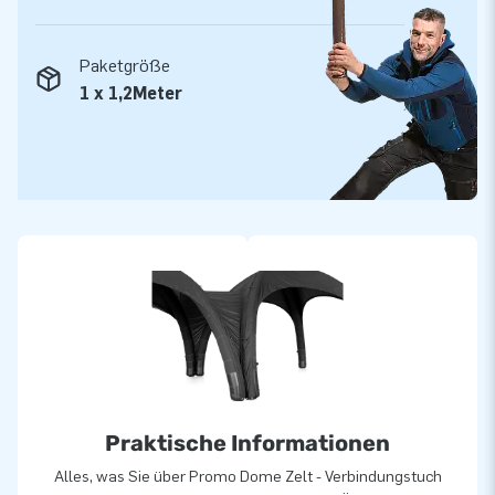
Informationen auf!
Einfach zu verpacken und zu transportieren!
Paketgröße
Das Promo Dome Zelt wird mit einer praktischen Tasche mit
1 x 1,2Meter
Rädern und Griffen geliefert, die Sie leicht transportieren
können, sogar einfach in Ihrem Auto. Bei den Zelten werden
auch Verankerungstaschen geliefert, die Sie mit Sand oder
Wasser füllen können und die leicht an den Beinen des Zeltes
befestigt werden können
Diese Zelte können sogar an Orten ohne Stromanschluss
verwendet werden, wenn Sie die separate Batterie dazu
erwerben. Kurz gesagt, mit dem Promo Dome Zelt besitzen
Sie eine einfach aufzustellende und flexibel einsetzbare
Überdachung, die sich für Promotion-Aktivitäten, aber auch
für Partys oder Tage der offenen Tür ideal eignet.
Praktische Informationen
Alles, was Sie über Promo Dome Zelt - Verbindungstuch