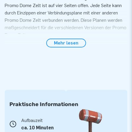
Promo Dome Zelt ist auf vier Seiten offen. Jede Seite kann
durch Einzippen einer Verbindungsplane mit einer anderen
Promo Dome Zelt verbunden werden. Diese Planen werden
maßgeschneidert für die verschiedenen Versionen der Promo
Dome Zelte.
Mehr lesen
Flexibler Aufbau: Verbinden, Verschließen und mit
Vordach
Das Einzippen einer Verbindungsplane zwischen 2 Promo
Dome Zelten geht einfach und kann problemlos von einer
Person durchgeführt werden. Es ist auch möglich, Seitenteile
mit oder ohne Fenster und Seitentüren zu platzieren. Diese
Planen können natürlich in Ihrem Firmenstil oder mit einer
gewünschten Bedruckung oder Farbe geliefert werden. Das
Praktische Informationen
Verbinden von Zelten oder das Befestigen von Planen erfolgt
immer mit einem praktischen Reißverschluss. Nehmen Sie
Aufbauzeit
Kontakt mit unserer Verkaufsabteilung für weitere
ca. 10 Minuten